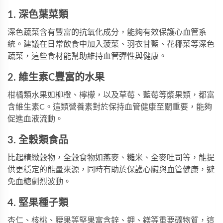
1. 深色葉菜類
深色蔬菜含有豐富的抗氧化成分，能夠有效保護心血管系
統。建議在日常飲食中加入菠菜、羽衣甘藍、花椰菜等深色
蔬菜，這些食材能幫助維持血管彈性與健康。
2. 維生素C豐富的水果
柑橘類水果如柳橙、檸檬，以及草莓、藍莓等漿果類，都富
含維生素C。這類營養素對於保持血管健康至關重要，能夠
促進血液流動。
3. 全穀類食品
比起精緻穀物，全穀食物如燕麥、糙米、全麥吐司等，能提
供更穩定的能量來源，同時有助於保護心臟與血管健康，避
免血糖劇烈波動。
4. 堅果種子類
杏仁、核桃、腰果等堅果富含鋅、鉀、鎂等重要礦物質，這