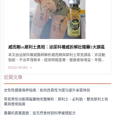
威而剛vs犀利士真相：泌尿科權威拆解壯陽藥5大誤區
本文由泌尿科權威醫師解析威而鋼與犀利士常見誤區：非自動
勃起、不治早洩根本、起效時間差異、健康者無增益、年輕人
非禁忌。釐清適應症、安全性與選用邏輯，強調醫囑使用與綜
READ MORE →
合管理的重要性。
近期文章
女性性健康保养指南：如何改善性冷感与提升亲密体验
常見男性功能障礙藥物完整解析：犀利士、必利勁、雙效犀利士效
果與使用指南
春藥的真實面貌：從天然食材到科學催情配方