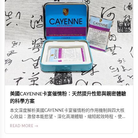
美國CAYENNE卡宴催情粉：天然提升性慾與親密體驗
的科學方案
本文深度解析美國CAYENNE卡宴催情粉的作用機制與四大核
心效益：激發本能慾望、深化高潮體驗、縮短起效時程、使用
高度彈性。介紹其辣椒素與植物萃取物協同促進微循環與神經
READ MORE →
敏感度的科學原理，並提供安全用法、適用人群及臨床反饋數
據。