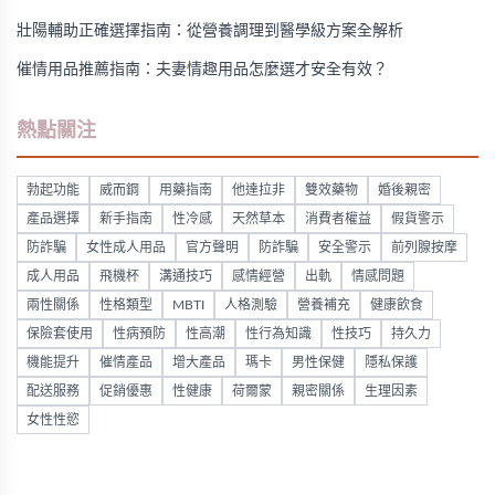
壯陽輔助正確選擇指南：從營養調理到醫學級方案全解析
催情用品推薦指南：夫妻情趣用品怎麼選才安全有效？
熱點關注
勃起功能
威而鋼
用藥指南
他達拉非
雙效藥物
婚後親密
產品選擇
新手指南
性冷感
天然草本
消費者權益
假貨警示
防詐騙
女性成人用品
官方聲明
防詐騙
安全警示
前列腺按摩
成人用品
飛機杯
溝通技巧
感情經營
出軌
情感問題
兩性關係
性格類型
MBTI
人格測驗
營養補充
健康飲食
保險套使用
性病預防
性高潮
性行為知識
性技巧
持久力
機能提升
催情產品
增大產品
瑪卡
男性保健
隱私保護
配送服務
促銷優惠
性健康
荷爾蒙
親密關係
生理因素
女性性慾