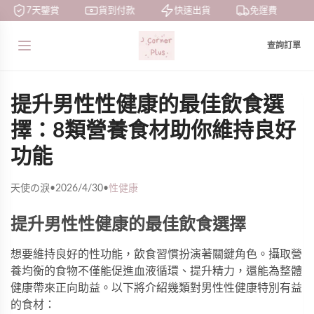
7天鑒賞
貨到付款
快速出貨
免運費
查詢訂單
提升男性性健康的最佳飲食選
擇：8類營養食材助你維持良好
功能
天使の淚
•
2026/4/30
•
性健康
提升男性性健康的最佳飲食選擇
想要維持良好的性功能，飲食習慣扮演著關鍵角色。攝取營
養均衡的食物不僅能促進血液循環、提升精力，還能為整體
健康帶來正向助益。以下將介紹幾類對男性性健康特別有益
的食材：