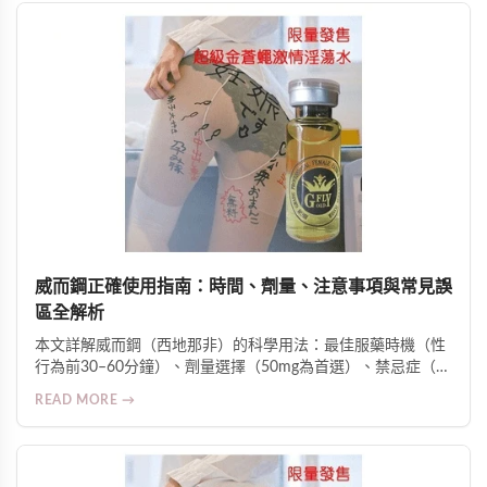
威而鋼正確使用指南：時間、劑量、注意事項與常見誤
區全解析
本文詳解威而鋼（西地那非）的科學用法：最佳服藥時機（性
行為前30–60分鐘）、劑量選擇（50mg為首選）、禁忌症（如
硝酸鹽類藥物合用風險）、影響藥效因素（高脂飲食、酒精、
READ MORE →
壓力等），並釐清常見誤區與副作用警訊，強調糖尿病、高血
壓及心臟病患者須在醫師監督下使用。