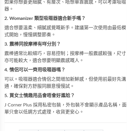
如果你想要更細膩、有層次、唔想單靠震感，可以考慮吸啜
器。
2. Womanizer 類型吸啜器適合新手嗎？
適合想要溫柔、細膩感覺嘅新手。建議第一次使用由最低模
式開始，慢慢調整節奏。
3. 震棒同按摩棒有咩分別？
震棒通常比較細巧，容易控制；按摩棒一般震感較強，尺寸
亦可能較大，適合想要明顯震感嘅人。
4. 情侶可以一齊用吸啜器嗎？
可以。吸啜器適合情侶之間增加新鮮感，但使用前最好先溝
通，確保對方舒服同願意慢慢試。
5. 買女士情趣用品會唔會好尷尬？
J Corner Plus 採用私密包裝，外包裝不會顯示產品名稱，面
單只會以低調方式處理，收貨更安心。