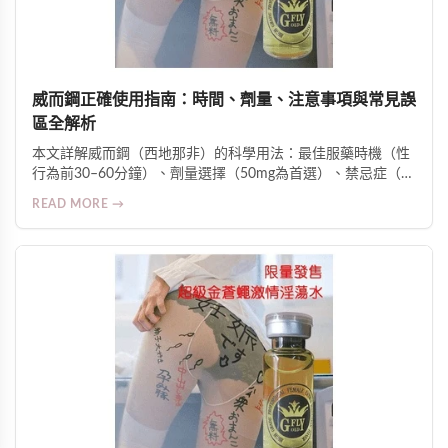
威而鋼正確使用指南：時間、劑量、注意事項與常見誤
區全解析
本文詳解威而鋼（西地那非）的科學用法：最佳服藥時機（性
行為前30–60分鐘）、劑量選擇（50mg為首選）、禁忌症（如
硝酸鹽類藥物合用風險）、影響藥效因素（高脂飲食、酒精、
READ MORE →
壓力等），並釐清常見誤區與副作用警訊，強調糖尿病、高血
壓及心臟病患者須在醫師監督下使用。