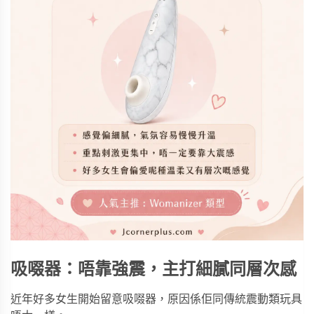
吸啜器：唔靠強震，主打細膩同層次感
近年好多女生開始留意吸啜器，原因係佢同傳統震動類玩具