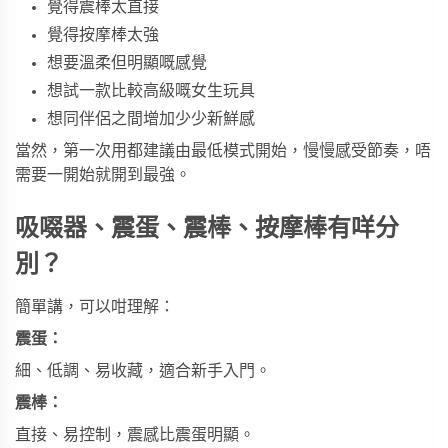
覺得震棒太直接
覺得按摩棒太強
想要溫柔但明顯嘅感覺
想試一款比較高級嘅女生玩具
想同伴侶之間增加少少新鮮感
當然，第一次用都建議由最低模式開始，慢慢感受節奏，唔
需要一開始就開到最強。
吸啜器、震蛋、震棒、按摩棒有咩分
別？
簡單講，可以咁理解：
震蛋：
細、低調、易收藏，適合新手入門。
震棒：
直接、易控制，震感比震蛋明顯。