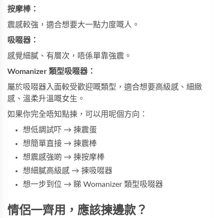
按摩棒：
震感較強，適合想要大一點力度嘅人。
吸啜器：
感覺細膩、有層次，唔係單靠強震。
Womanizer 類型吸啜器：
屬於吸啜器入面較受歡迎嘅類型，適合想要高級感、細緻
感、溫柔升溫嘅女生。
如果你完全唔知點揀，可以用呢個方向：
想低調試吓 → 揀震蛋
想簡單直接 → 揀震棒
想震感強啲 → 揀按摩棒
想細膩高級感 → 揀吸啜器
想一步到位 → 睇 Womanizer 類型吸啜器
情侶一齊用，應該揀邊款？