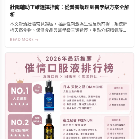
壯陽輔助正確選擇指南：從營養調理到醫學級方案全解
析
本文釐清壯陽常見誤區，強調性刺激為生理反應前提；系統解
析天然食物、保健食品與醫學級三類途徑，重點介紹精氨酸潤
滑液的局部增硬機制與安全使用原則，並提供針對壓力、疲
READ MORE →
勞、腹部脂肪等不同需求的科學建議。