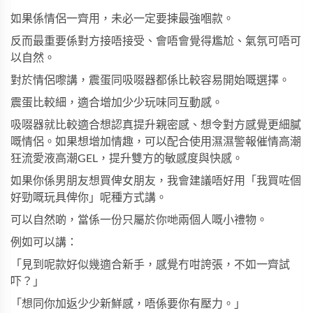
如果係情侶一齊用，未必一定要揀最強嗰款。
反而最重要係對方接唔接受、會唔會覺得尷尬、氣氛可唔可
以自然。
對於情侶嚟講，震蛋同吸啜器都係比較容易開始嘅選擇。
震蛋比較細，適合增加少少玩味同互動感。
吸啜器就比較適合想認真提升親密感、想令對方感覺更細膩
嘅情侶。如果想增加情趣，可以配合使用
濕濕警報催情高潮
狂流愛液高潮GEL
，提升雙方的敏感度與快感。
如果你係男朋友想買俾女朋友，我會建議唔好用「我買咗個
好勁嘅玩具俾你」呢種方式講。
可以自然啲，當係一份只屬於你哋兩個人嘅小禮物。
例如可以講：
「見到呢款好似幾適合新手，感覺冇咁誇張，不如一齊試
吓？」
「想同你加返少少新鮮感，唔係要你有壓力。」