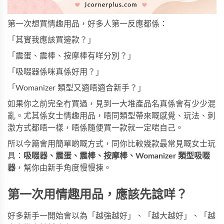
第一次想買情趣用品，好多人第一反應都係：
「其實我應該買邊款？」
「震蛋、震棒、按摩棒有咩分別？」
「吸啜器係咪真係好用？」
「Womanizer 類型又適唔適合新手？」
如果你之前完全冇買過，見到一大堆產品名真係會有少少混
亂。尤其係女士情趣用品，唔同類型帶來嘅感覺、玩法、刺
激方式都唔一樣，唔係隨便買一款就一定啱自己。
所以今篇會用簡單啲嘅方式，同你比較幾款最常見嘅女士玩
具：
吸啜器、震蛋、震棒、按摩棒、Womanizer 類型吸啜
器
，幫你由新手角度慢慢揀。
第一次用情趣用品，應該先諗咩？
好多新手一開始會以為「越強越好」、「越大越好」、「越