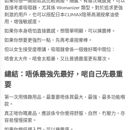
如果你想一開始就試比較高級、細膩、有層次嘅感覺，可以
直接考慮吸啜器，尤其係 Womanizer 類型。對於追求更強
刺激的用戶，也可以搭配
日本CLIMAX陰蒂高潮按摩油
使
用，增強敏感度。
如果你本身唔怕直接震感，想簡單明顯，可以揀震棒。
如果你想要更強烈一點，先再考慮按摩棒。
但以女生接受度嚟講，吸啜器會係一個幾好嘅中間位：
唔會太大件，唔會太粗暴，又比普通震蛋更有層次。
總結：唔係最強先最好，啱自己先最重
要
第一次用情趣用品，最重要唔係買最大、最強、最多功能嗰
款。
真正啱你嘅產品，應該係令你覺得舒服、自然、冇壓力，亦
容易慢慢探索。
如果你想低調入門，可以揀震蛋。