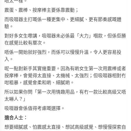
唔太一樣。
震蛋、震棒、按摩棒主要係靠震動；
而吸啜器主打嘅係一種更集中、更細膩、更有節奏感嘅體
驗。
對好多女生嚟講，吸啜器未必係最「大力」嗰款，但係佢勝
在感覺比較有層次。
唔係一開始就好強烈，而係可以慢慢升溫，令人更容易投
入。
呢一點對新手其實幾重要。因為有啲女生第一次用震棒或者
按摩棒，會覺得太直接、太機械、太強烈；但吸啜器相對冇
咁粗暴，感覺會柔和啲、細膩啲。
所以如果你問「第一次用情趣用品，有冇一款比較高級又唔
太嚇人？」
吸啜器會係值得考慮嘅選擇。
適合人士：
想要細膩感、怕震感太直接、想試高級感覺、想慢慢探索自