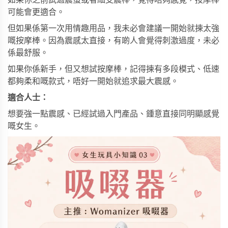
如果你之前試過震蛋或者細支震棒，覺得唔夠感覺，按摩棒
可能會更適合。
但如果係第一次用情趣用品，我未必會建議一開始就揀太強
嘅按摩棒。因為震感太直接，有啲人會覺得刺激過度，未必
係最舒服。
如果你係新手，但又想試按摩棒，記得揀有多段模式、低速
都夠柔和嘅款式，唔好一開始就追求最大震感。
適合人士：
想要強一點震感、已經試過入門產品、鍾意直接同明顯感覺
嘅女生。