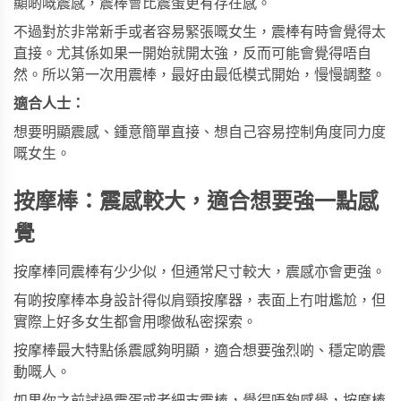
顯啲嘅震感，震棒會比震蛋更有存在感。
不過對於非常新手或者容易緊張嘅女生，震棒有時會覺得太
直接。尤其係如果一開始就開太強，反而可能會覺得唔自
然。所以第一次用震棒，最好由最低模式開始，慢慢調整。
適合人士：
想要明顯震感、鍾意簡單直接、想自己容易控制角度同力度
嘅女生。
按摩棒：震感較大，適合想要強一點感
覺
按摩棒同震棒有少少似，但通常尺寸較大，震感亦會更強。
有啲按摩棒本身設計得似肩頸按摩器，表面上冇咁尷尬，但
實際上好多女生都會用嚟做私密探索。
按摩棒最大特點係震感夠明顯，適合想要強烈啲、穩定啲震
動嘅人。