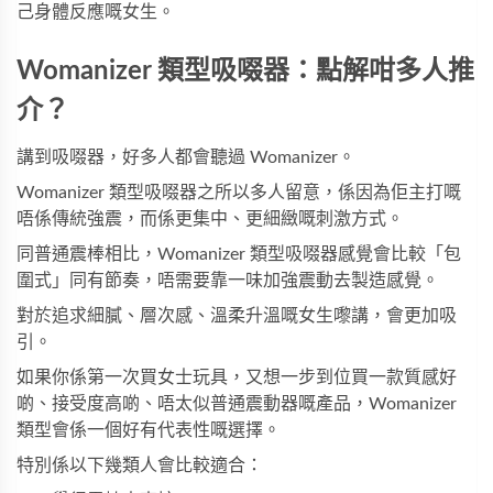
己身體反應嘅女生。
Womanizer 類型吸啜器：點解咁多人推
介？
講到吸啜器，好多人都會聽過 Womanizer。
Womanizer 類型吸啜器之所以多人留意，係因為佢主打嘅
唔係傳統強震，而係更集中、更細緻嘅刺激方式。
同普通震棒相比，Womanizer 類型吸啜器感覺會比較「包
圍式」同有節奏，唔需要靠一味加強震動去製造感覺。
對於追求細膩、層次感、溫柔升溫嘅女生嚟講，會更加吸
引。
如果你係第一次買女士玩具，又想一步到位買一款質感好
啲、接受度高啲、唔太似普通震動器嘅產品，Womanizer
類型會係一個好有代表性嘅選擇。
特別係以下幾類人會比較適合：