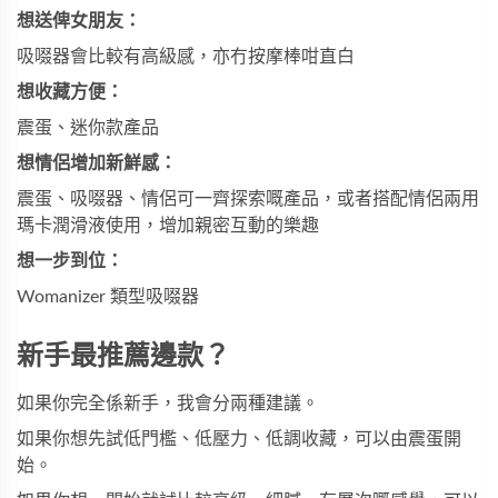
想送俾女朋友：
吸啜器會比較有高級感，亦冇按摩棒咁直白
想收藏方便：
震蛋、迷你款產品
想情侶增加新鮮感：
震蛋、吸啜器、情侶可一齊探索嘅產品，或者搭配
情侶兩用
瑪卡潤滑液
使用，增加親密互動的樂趣
想一步到位：
Womanizer 類型吸啜器
新手最推薦邊款？
如果你完全係新手，我會分兩種建議。
如果你想先試低門檻、低壓力、低調收藏，可以由震蛋開
始。