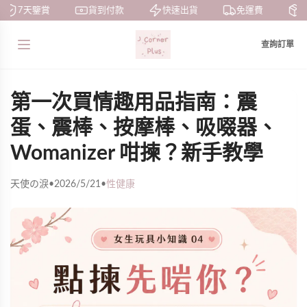
7天鑒賞
貨到付款
快速出貨
免運費
私
查詢訂單
第一次買情趣用品指南：震
蛋、震棒、按摩棒、吸啜器、
Womanizer 咁揀？新手教學
天使の淚
•
2026/5/21
•
性健康