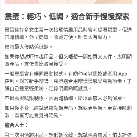
震蛋：輕巧、低調，適合新手慢慢探索
震蛋係好多女生第一次接觸情趣用品時會考慮嘅類型。佢通
常體積細，外型簡單，收藏方便，唔會太有壓力。
震蛋最大優點係低調。
如果你想試吓情趣用品，但又唔想一開始買太大件、太明顯
嘅產品，震蛋會比較易接受。
一般震蛋會有唔同震動模式，有啲仲可以遙控或者用 App
控制。對於新手嚟講，震蛋適合用嚟慢慢感受震動節奏，了
解自己鍾意輕柔啲，定係明顯啲嘅感覺。
不過震蛋嘅限制係，因為體積細，所以震感未必夠深層。
如果你本身已經試過震動類產品，想要更明顯、更直接嘅刺
激，震蛋可能會覺得唔夠。
適合人士：
第一次用情趣用品、想低調收藏、想試輕柔震感、怕太誇張