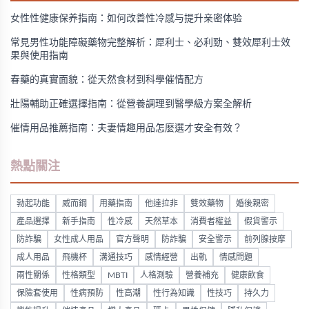
女性性健康保养指南：如何改善性冷感与提升亲密体验
常見男性功能障礙藥物完整解析：犀利士、必利勁、雙效犀利士效
果與使用指南
春藥的真實面貌：從天然食材到科學催情配方
壯陽輔助正確選擇指南：從營養調理到醫學級方案全解析
催情用品推薦指南：夫妻情趣用品怎麼選才安全有效？
熱點關注
勃起功能
威而鋼
用藥指南
他達拉非
雙效藥物
婚後親密
產品選擇
新手指南
性冷感
天然草本
消費者權益
假貨警示
防詐騙
女性成人用品
官方聲明
防詐騙
安全警示
前列腺按摩
成人用品
飛機杯
溝通技巧
感情經營
出軌
情感問題
兩性關係
性格類型
MBTI
人格測驗
營養補充
健康飲食
保險套使用
性病預防
性高潮
性行為知識
性技巧
持久力