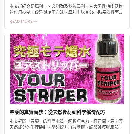
本文詳細介紹犀利士、必利勁及雙效犀利士三大男性功能藥物
的作用機制、效果與使用方法。犀利士以其36小時長效性著
稱，必利勁專治早洩可延長2-4倍時間，雙效犀利士則結合兩
READ MORE →
者優勢。了解劑量控制、注意事項與正確服用方式，助您改善
勃起功能障礙與早洩問題，重拾性生活品質與自信。
春藥的真實面貌：從天然食材到科學催情配方
本文揭開「春藥」的科學本質，解析巧克力、紅石榴、馬卡等
天然成分的生理機制，闡述提升血液循環、調節神經與局部升
溫三大作用原理，並介紹針對亞洲體質優化的日本熱銷外用與