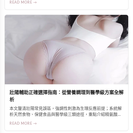
READ MORE →
口服產品，強調安全、實證與伴侶協調的重要性。
壯陽輔助正確選擇指南：從營養調理到醫學級方案全解
析
本文釐清壯陽常見誤區，強調性刺激為生理反應前提；系統解
析天然食物、保健食品與醫學級三類途徑，重點介紹精氨酸潤
滑液的局部增硬機制與安全使用原則，並提供針對壓力、疲
READ MORE →
勞、腹部脂肪等不同需求的科學建議。