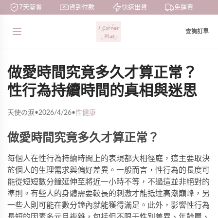
7天鑒賞
貨到付款
快速出貨
免運費
查詢訂單
做愛時間究竟多久才算正常？
性行為持續時間的真相與迷思
天使の淚
•
2026/4/26
•
性健康
做愛時間究竟多久才算正常？
每個人在性行為持續時間上的表現都大相徑庭，這主要取決
於個人的生理需求與偏好差異。一般而言，性行為的長度可
能從短短數分鐘延伸至將近一小時不等，不過這並非絕對的
準則。有些人的身體需要較長的刺激才能抵達高潮巔峰，另
一些人則可能在數分鐘內就能獲得滿足。此外，影響性行為
長短的因素多元且複雜，包括但不限于性別差異、年齡層、