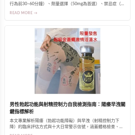
行為前30–60分鐘）、劑量選擇（50mg為首選）、禁忌症（如
硝酸鹽類藥物合用風險）、影響藥效因素（高脂飲食、酒精、
READ MORE →
壓力等），並釐清常見誤區與副作用警訊，強調糖尿病、高血
壓及心臟病患者須在醫師監督下使用。
男性勃起功能與射精控制力自我檢測指南：陽痿早洩關
鍵指標解析
本文專業解析陽痿（勃起功能障礙）與早洩（射精控制力下
降）的臨床評估方式與十大日常警示信號，涵蓋體格檢查、病
史探詢、實驗室檢測，並提供科學改善策略與身心並治建議。