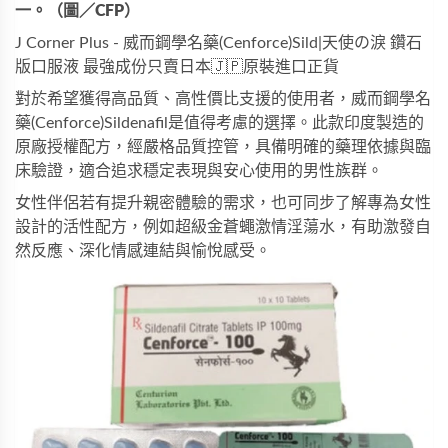
一。（圖／CFP）
J Corner Plus - 威而鋼學名藥(Cenforce)Sild|天使の淚 鑽石
版口服液 最強成份只賣日本🇯🇵原裝進口正貨
對於希望獲得高品質、高性價比支援的使用者，
威而鋼學名
藥(Cenforce)Sildenafil
是值得考慮的選擇。此款印度製造的
原廠授權配方，經嚴格品質控管，具備明確的藥理依據與臨
床驗證，適合追求穩定表現與安心使用的男性族群。
女性伴侶若有提升親密體驗的需求，也可同步了解專為女性
設計的活性配方，例如
超級金蒼蠅激情淫蕩水
，有助激發自
然反應、深化情感連結與愉悅感受。