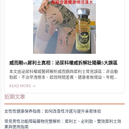
威而剛vs犀利士真相：泌尿科權威拆解壯陽藥5大誤區
本文由泌尿科權威醫師解析威而鋼與犀利士常見誤區：非自動
勃起、不治早洩根本、起效時間差異、健康者無增益、年輕人
非禁忌。釐清適應症、安全性與選用邏輯，強調醫囑使用與綜
READ MORE →
合管理的重要性。
近期文章
女性性健康保养指南：如何改善性冷感与提升亲密体验
常見男性功能障礙藥物完整解析：犀利士、必利勁、雙效犀利士效
果與使用指南