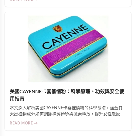
伴侶增進親密關係。使用前提是雙方知情、自願、共同參與。
美國CAYENNE卡宴催情粉：科學原理、功效與安全使
用指南
本文深入解析美國CAYENNE卡宴催情粉的科學基礎，涵蓋其
天然植物成分如何調節神經傳導與激素釋放，提升女性敏感
度、性欲與生理準備；介紹15分鐘起效的實際體驗、GMP安全
READ MORE →
認證及適用人群注意事項，並強調其對親密關係質量的整體促
進作用。