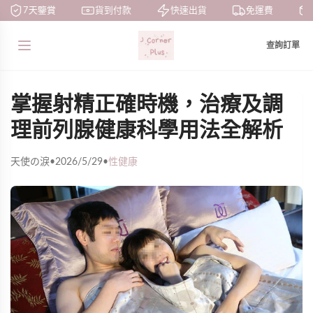
7天鑒賞
貨到付款
快速出貨
免運費
查詢訂單
掌握射精正確時機，治療及調
理前列腺健康科學用法全解析
天使の淚
•
2026/5/29
•
性健康