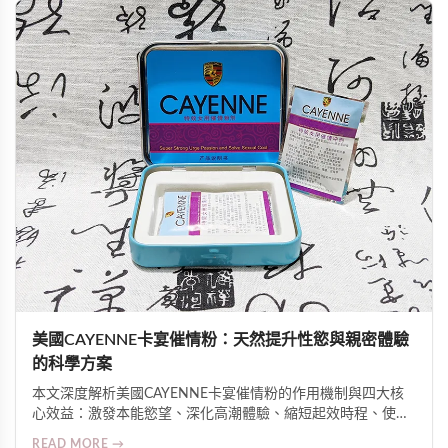
美國CAYENNE卡宴催情粉：天然提升性慾與親密體驗
的科學方案
本文深度解析美國CAYENNE卡宴催情粉的作用機制與四大核
心效益：激發本能慾望、深化高潮體驗、縮短起效時程、使用
高度彈性。介紹其辣椒素與植物萃取物協同促進微循環與神經
READ MORE →