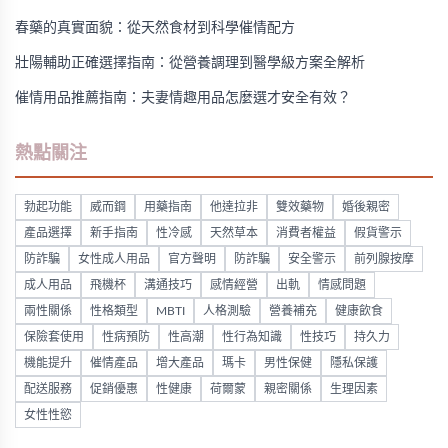
春藥的真實面貌：從天然食材到科學催情配方
壯陽輔助正確選擇指南：從營養調理到醫學級方案全解析
催情用品推薦指南：夫妻情趣用品怎麼選才安全有效？
熱點關注
勃起功能
威而鋼
用藥指南
他達拉非
雙效藥物
婚後親密
產品選擇
新手指南
性冷感
天然草本
消費者權益
假貨警示
防詐騙
女性成人用品
官方聲明
防詐騙
安全警示
前列腺按摩
成人用品
飛機杯
溝通技巧
感情經營
出軌
情感問題
兩性關係
性格類型
MBTI
人格測驗
營養補充
健康飲食
保險套使用
性病預防
性高潮
性行為知識
性技巧
持久力
機能提升
催情產品
增大產品
瑪卡
男性保健
隱私保護
配送服務
促銷優惠
性健康
荷爾蒙
親密關係
生理因素
女性性慾