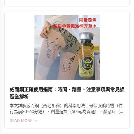
敏感度的科學原理，並提供安全用法、適用人群及臨床反饋數
據。
威而鋼正確使用指南：時間、劑量、注意事項與常見誤
區全解析
本文詳解威而鋼（西地那非）的科學用法：最佳服藥時機（性
行為前30–60分鐘）、劑量選擇（50mg為首選）、禁忌症（如
硝酸鹽類藥物合用風險）、影響藥效因素（高脂飲食、酒精、
READ MORE →
壓力等），並釐清常見誤區與副作用警訊，強調糖尿病、高血
壓及心臟病患者須在醫師監督下使用。