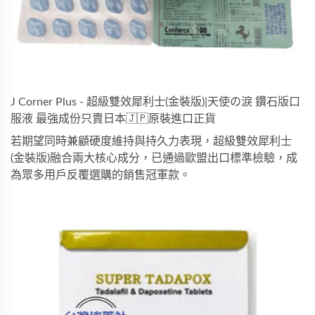
J Corner Plus - 超級雙效犀利士(金裝版)|天使の淚 鑽石版口
服液 最強成份只賣日本🇯🇵原裝進口正貨
若期望同時兼顧硬度維持與持久力表現，
超級雙效犀利士
(金裝版)
融合兩大核心成分，已通過歐盟出口標準檢驗，成
為眾多用戶反覆選購的銷售冠軍款。