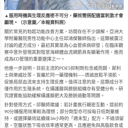
▲服用時機與生理反應密不可分，藥效需搭配適當刺激才會
顯現。（示意圖／本報資料照）
關於常見的勃起功能改善方案，坊間存在不少誤解。亞洲大
學附屬醫院男性功能中心主任邱鴻傑醫師指出，這類被廣泛
討論的處方成分，最初其實是為心血管疾病研發；在臨床觀
察中意外發現其對陰莖海綿體血流調節具有顯著作用，進而
成為ED管理的重要選擇之一。
他進一步說明，目前主流的PDE5抑制劑包含威而鋼、犀利
士與樂威壯等，皆屬於同一藥理機制——透過放鬆平滑肌、
促進局部血流來支持生理反應。值得注意的是，這類成分不
僅作用於生殖系統，在攝護腺與膀胱組織亦有受體分布，研
究證實能協助緩解攝護腺肥大及膀胱過動等問題。
針對使用方式，邱醫師建議：若計畫進行親密互動，提前約
90分鐘服用效果較為理想；部分劑型亦可採每日低劑量維
持，或選擇藥效延續達36小時的「週末型」配方。不過須留
意，空腹狀態下吸收效率通常更高，且應避免與高脂飲食或