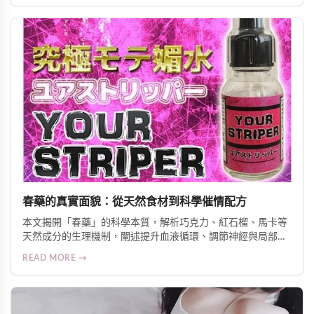
勃起功能障礙與早洩問題，重拾性生活品質與自信。
春藥的真實面貌：從天然食材到科學催情配方
本文揭開「春藥」的科學本質，解析巧克力、紅石榴、馬卡等
天然成分的生理機制，闡述提升血液循環、調節神經與局部升
溫三大作用原理，並介紹針對亞洲體質優化的日本熱銷外用與
READ MORE →
口服產品，強調安全、實證與伴侶協調的重要性。