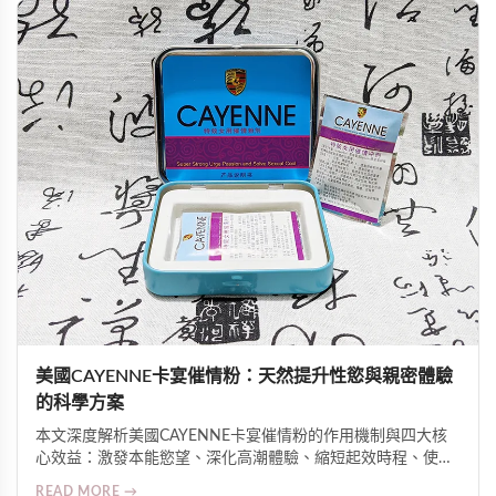
美國CAYENNE卡宴催情粉：天然提升性慾與親密體驗
的科學方案
本文深度解析美國CAYENNE卡宴催情粉的作用機制與四大核
心效益：激發本能慾望、深化高潮體驗、縮短起效時程、使用
高度彈性。介紹其辣椒素與植物萃取物協同促進微循環與神經
READ MORE →