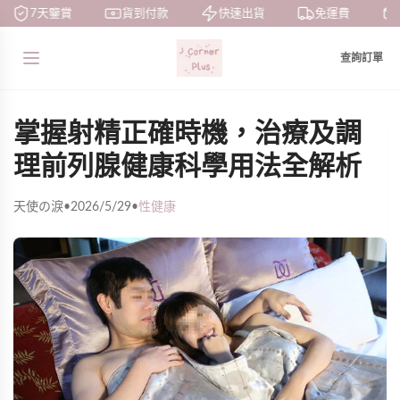
7天鑒賞
貨到付款
快速出貨
免運費
查詢訂單
掌握射精正確時機，治療及調
理前列腺健康科學用法全解析
天使の淚
•
2026/5/29
•
性健康