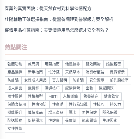
春藥的真實面貌：從天然食材到科學催情配方
壯陽輔助正確選擇指南：從營養調理到醫學級方案全解析
催情用品推薦指南：夫妻情趣用品怎麼選才安全有效？
熱點關注
勃起功能
威而鋼
用藥指南
他達拉非
雙效藥物
婚後親密
產品選擇
新手指南
性冷感
天然草本
消費者權益
假貨警示
防詐騙
女性成人用品
官方聲明
防詐騙
安全警示
前列腺按摩
成人用品
飛機杯
溝通技巧
感情經營
出軌
情感問題
兩性關係
性格類型
MBTI
人格測驗
營養補充
健康飲食
保險套使用
性病預防
性高潮
性行為知識
性技巧
持久力
機能提升
催情產品
增大產品
瑪卡
男性保健
隱私保護
配送服務
促銷優惠
性健康
荷爾蒙
親密關係
生理因素
女性性慾