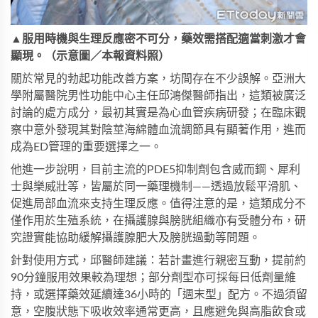
▲服用時機與生理反應密不可分，藥效需搭配適當刺激才會
顯現。（示意圖／本報資料照）
關於常見的勃起功能改善方案，坊間存在不少誤解。亞洲大
學附屬醫院男性功能中心主任邱鴻傑醫師指出，這類被廣泛
討論的處方成分，最初其實是為心血管疾病研發；在臨床觀
察中意外發現其對陰莖海綿體血流調節具有顯著作用，進而
成為ED管理的重要選擇之一。
他進一步說明，目前主流的PDE5抑制劑包含威而鋼、犀利
士與樂威壯等，皆屬於同一藥理機制——透過放鬆平滑肌、
促進局部血流來支持生理反應。值得注意的是，這類成分不
僅作用於生殖系統，在攝護腺與膀胱組織亦有受體分布，研
究證實能協助緩解攝護腺肥大及膀胱過動等問題。
針對使用方式，邱醫師建議：若計畫進行親密互動，提前約
90分鐘服用效果較為理想；部分劑型亦可採每日低劑量維
持，或選擇藥效延續達36小時的「週末型」配方。不過須留
意，空腹狀態下吸收效率通常更高，且應避免與高脂飲食或