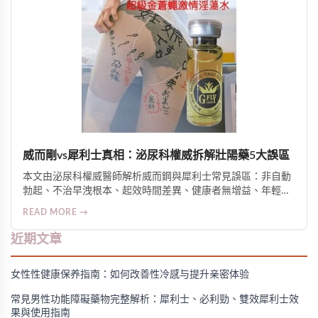
威而剛vs犀利士真相：泌尿科權威拆解壯陽藥5大誤區
本文由泌尿科權威醫師解析威而鋼與犀利士常見誤區：非自動
勃起、不治早洩根本、起效時間差異、健康者無增益、年輕人
非禁忌。釐清適應症、安全性與選用邏輯，強調醫囑使用與綜
READ MORE →
合管理的重要性。
近期文章
女性性健康保养指南：如何改善性冷感与提升亲密体验
常見男性功能障礙藥物完整解析：犀利士、必利勁、雙效犀利士效
果與使用指南