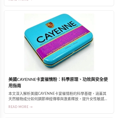
伴侶增進親密關係。使用前提是雙方知情、自願、共同參與。
美國CAYENNE卡宴催情粉：科學原理、功效與安全使
用指南
本文深入解析美國CAYENNE卡宴催情粉的科學基礎，涵蓋其
天然植物成分如何調節神經傳導與激素釋放，提升女性敏感
度、性欲與生理準備；介紹15分鐘起效的實際體驗、GMP安全
READ MORE →
認證及適用人群注意事項，並強調其對親密關係質量的整體促
進作用。