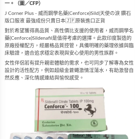
一。（圖／CFP）
J Corner Plus - 威而鋼學名藥(Cenforce)Sild|天使の淚 鑽石
版口服液 最強成份只賣日本🇯🇵原裝進口正貨
對於希望獲得高品質、高性價比支援的使用者，
威而鋼學名
藥(Cenforce)Sildenafil
是值得考慮的選擇。此款印度製造的
原廠授權配方，經嚴格品質控管，具備明確的藥理依據與臨
床驗證，適合追求穩定表現與安心使用的男性族群。
女性伴侶若有提升親密體驗的需求，也可同步了解專為女性
設計的活性配方，例如
超級金蒼蠅激情淫蕩水
，有助激發自
然反應、深化情感連結與愉悅感受。