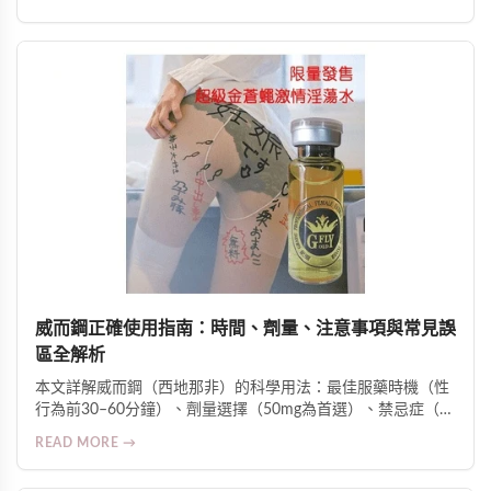
敏感度的科學原理，並提供安全用法、適用人群及臨床反饋數
據。
威而鋼正確使用指南：時間、劑量、注意事項與常見誤
區全解析
本文詳解威而鋼（西地那非）的科學用法：最佳服藥時機（性
行為前30–60分鐘）、劑量選擇（50mg為首選）、禁忌症（如
硝酸鹽類藥物合用風險）、影響藥效因素（高脂飲食、酒精、
READ MORE →
壓力等），並釐清常見誤區與副作用警訊，強調糖尿病、高血
壓及心臟病患者須在醫師監督下使用。