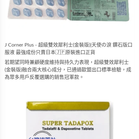
J Corner Plus - 超級雙效犀利士(金裝版)|天使の淚 鑽石版口
服液 最強成份只賣日本🇯🇵原裝進口正貨
若期望同時兼顧硬度維持與持久力表現，
超級雙效犀利士
(金裝版)
融合兩大核心成分，已通過歐盟出口標準檢驗，成
為眾多用戶反覆選購的銷售冠軍款。