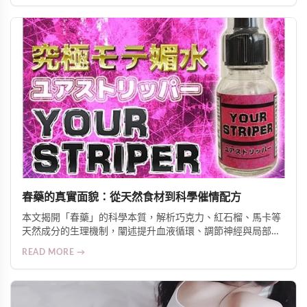
勃起功能障礙與早洩問題，重拾性生活品質與自信。
春藥的真實面貌：從天然食材到科學催情配方
本文揭開「春藥」的科學本質，解析巧克力、紅石榴、馬卡等
天然成分的生理機制，闡述提升血液循環、調節神經與局部升
溫三大作用原理，並介紹針對亞洲體質優化的日本熱銷外用與
READ MORE →
口服產品，強調安全、實證與伴侶協調的重要性。