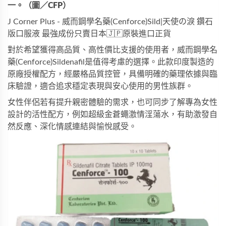
一。（圖／CFP）
J Corner Plus - 威而鋼學名藥(Cenforce)Sild|天使の淚 鑽石
版口服液 最強成份只賣日本🇯🇵原裝進口正貨
對於希望獲得高品質、高性價比支援的使用者，
威而鋼學名
藥(Cenforce)Sildenafil
是值得考慮的選擇。此款印度製造的
原廠授權配方，經嚴格品質控管，具備明確的藥理依據與臨
床驗證，適合追求穩定表現與安心使用的男性族群。
女性伴侶若有提升親密體驗的需求，也可同步了解專為女性
設計的活性配方，例如
超級金蒼蠅激情淫蕩水
，有助激發自
然反應、深化情感連結與愉悅感受。