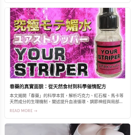
勃起功能障礙與早洩問題，重拾性生活品質與自信。
春藥的真實面貌：從天然食材到科學催情配方
本文揭開「春藥」的科學本質，解析巧克力、紅石榴、馬卡等
天然成分的生理機制，闡述提升血液循環、調節神經與局部升
溫三大作用原理，並介紹針對亞洲體質優化的日本熱銷外用與
READ MORE →
口服產品，強調安全、實證與伴侶協調的重要性。