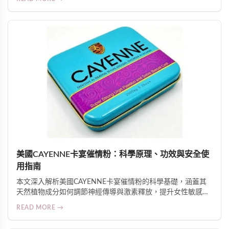
伴侶增進親密關係。使用前提是雙方知情、自願、共同參與。
美國CAYENNE卡宴催情粉：科學原理、功效與安全使
用指南
本文深入解析美國CAYENNE卡宴催情粉的科學基礎，涵蓋其
天然植物成分如何調節神經傳導與激素釋放，提升女性敏感
度、性欲與生理準備；介紹15分鐘起效的實際體驗、GMP安全
READ MORE →
認證及適用人群注意事項，並強調其對親密關係質量的整體促
進作用。