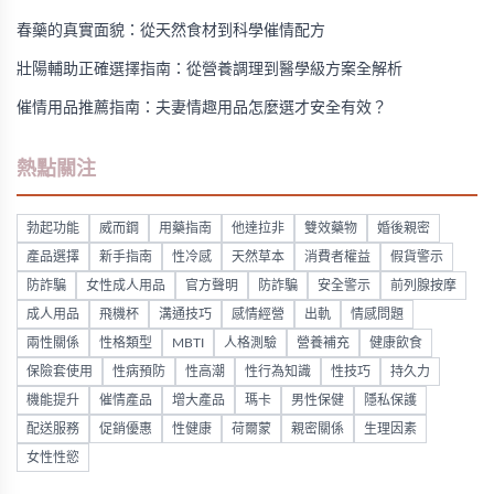
春藥的真實面貌：從天然食材到科學催情配方
壯陽輔助正確選擇指南：從營養調理到醫學級方案全解析
催情用品推薦指南：夫妻情趣用品怎麼選才安全有效？
熱點關注
勃起功能
威而鋼
用藥指南
他達拉非
雙效藥物
婚後親密
產品選擇
新手指南
性冷感
天然草本
消費者權益
假貨警示
防詐騙
女性成人用品
官方聲明
防詐騙
安全警示
前列腺按摩
成人用品
飛機杯
溝通技巧
感情經營
出軌
情感問題
兩性關係
性格類型
MBTI
人格測驗
營養補充
健康飲食
保險套使用
性病預防
性高潮
性行為知識
性技巧
持久力
機能提升
催情產品
增大產品
瑪卡
男性保健
隱私保護
配送服務
促銷優惠
性健康
荷爾蒙
親密關係
生理因素
女性性慾