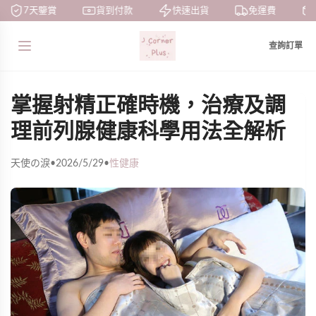
7天鑒賞
貨到付款
快速出貨
免運費
查詢訂單
掌握射精正確時機，治療及調
理前列腺健康科學用法全解析
天使の淚
•
2026/5/29
•
性健康