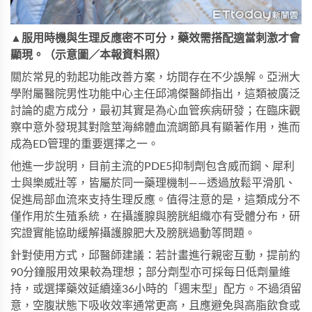
▲服用時機與生理反應密不可分，藥效需搭配適當刺激才會
顯現。（示意圖／本報資料照）
關於常見的勃起功能改善方案，坊間存在不少誤解。亞洲大
學附屬醫院男性功能中心主任邱鴻傑醫師指出，這類被廣泛
討論的處方成分，最初其實是為心血管疾病研發；在臨床觀
察中意外發現其對陰莖海綿體血流調節具有顯著作用，進而
成為ED管理的重要選擇之一。
他進一步說明，目前主流的PDE5抑制劑包含威而鋼、犀利
士與樂威壯等，皆屬於同一藥理機制——透過放鬆平滑肌、
促進局部血流來支持生理反應。值得注意的是，這類成分不
僅作用於生殖系統，在攝護腺與膀胱組織亦有受體分布，研
究證實能協助緩解攝護腺肥大及膀胱過動等問題。
針對使用方式，邱醫師建議：若計畫進行親密互動，提前約
90分鐘服用效果較為理想；部分劑型亦可採每日低劑量維
持，或選擇藥效延續達36小時的「週末型」配方。不過須留
意，空腹狀態下吸收效率通常更高，且應避免與高脂飲食或