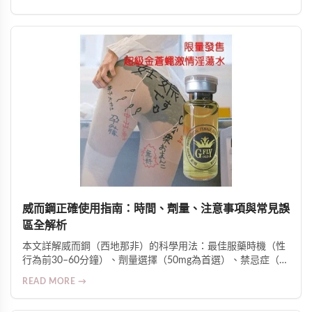
敏感度的科學原理，並提供安全用法、適用人群及臨床反饋數
據。
威而鋼正確使用指南：時間、劑量、注意事項與常見誤
區全解析
本文詳解威而鋼（西地那非）的科學用法：最佳服藥時機（性
行為前30–60分鐘）、劑量選擇（50mg為首選）、禁忌症（如
硝酸鹽類藥物合用風險）、影響藥效因素（高脂飲食、酒精、
READ MORE →
壓力等），並釐清常見誤區與副作用警訊，強調糖尿病、高血
壓及心臟病患者須在醫師監督下使用。