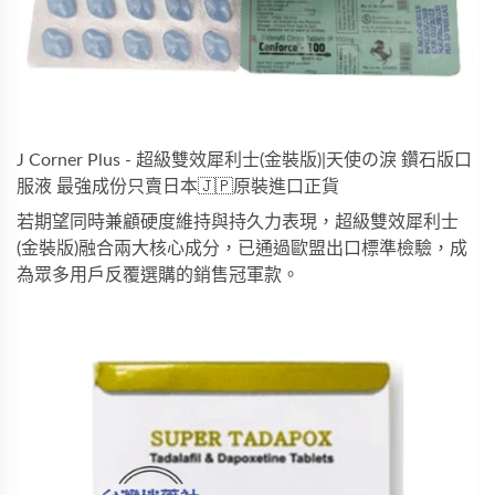
J Corner Plus - 超級雙效犀利士(金裝版)|天使の淚 鑽石版口
服液 最強成份只賣日本🇯🇵原裝進口正貨
若期望同時兼顧硬度維持與持久力表現，
超級雙效犀利士
(金裝版)
融合兩大核心成分，已通過歐盟出口標準檢驗，成
為眾多用戶反覆選購的銷售冠軍款。