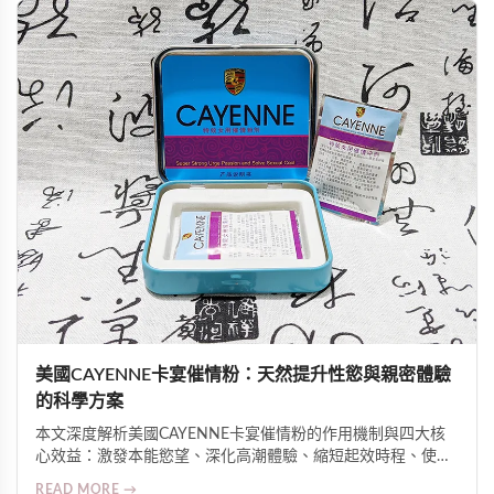
美國CAYENNE卡宴催情粉：天然提升性慾與親密體驗
的科學方案
本文深度解析美國CAYENNE卡宴催情粉的作用機制與四大核
心效益：激發本能慾望、深化高潮體驗、縮短起效時程、使用
高度彈性。介紹其辣椒素與植物萃取物協同促進微循環與神經
READ MORE →