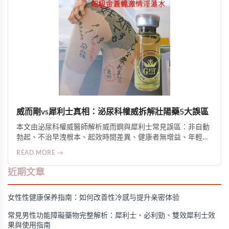
威而剛vs犀利士真相：泌尿科權威拆解壯陽藥5大誤區
本文由泌尿科權威醫師解析威而鋼與犀利士常見誤區：非自動
勃起、不治早洩根本、起效時間差異、健康者無增益、年輕人
非禁忌。釐清適應症、安全性與選用邏輯，強調醫囑使用與綜
READ MORE →
合管理的重要性。
近期文章
女性性健康保养指南：如何改善性冷感与提升亲密体验
常見男性功能障礙藥物完整解析：犀利士、必利勁、雙效犀利士效
果與使用指南