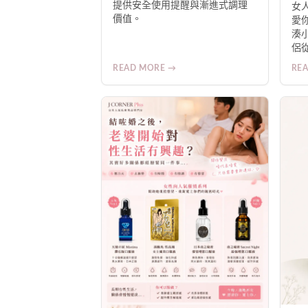
案
提供安全使用提醒與漸進式調理
女
價值。
愛
湊
侶
何
READ MORE →
RE
人
讓