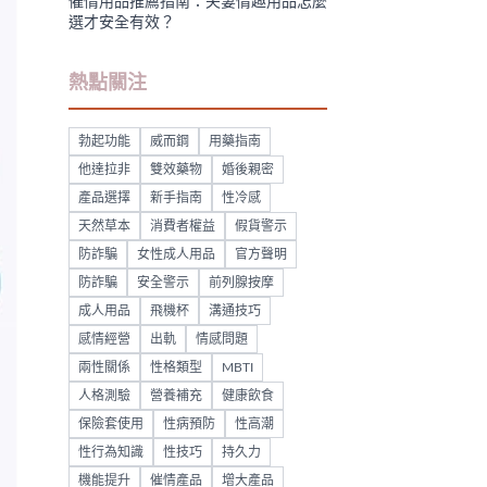
催情用品推薦指南：夫妻情趣用品怎麼
選才安全有效？
熱點關注
勃起功能
威而鋼
用藥指南
他達拉非
雙效藥物
婚後親密
產品選擇
新手指南
性冷感
天然草本
消費者權益
假貨警示
防詐騙
女性成人用品
官方聲明
防詐騙
安全警示
前列腺按摩
成人用品
飛機杯
溝通技巧
感情經營
出軌
情感問題
兩性關係
性格類型
MBTI
人格測驗
營養補充
健康飲食
保險套使用
性病預防
性高潮
性行為知識
性技巧
持久力
機能提升
催情產品
增大產品