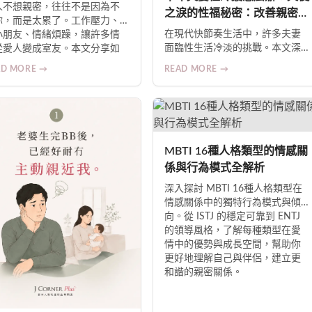
人不想親密，往往不是因為不
之淚的性福秘密：改善親密關
你，而是太累了。工作壓力、
係的現代方案
在現代快節奏生活中，許多夫妻
小朋友、情緒煩躁，讓許多情
面臨性生活冷淡的挑戰。本文深
從愛人變成室友。本文分享如
入探討性冷感的成因，包括壓
透過適當的產品幫助，重拾二
AD MORE →
READ MORE →
力、健康狀況與年齡變化，並解
世界的曖昧與被需要的感覺，
析「天使之淚催情配方」如何幫
親密關係回溫。
助激發性慾、改善血液循環、增
強高潮感與舒緩焦慮，讓您重拾
親密關係的激情與滿足。
MBTI 16種人格類型的情感關
係與行為模式全解析
深入探討 MBTI 16種人格類型在
情感關係中的獨特行為模式與傾
向。從 ISTJ 的穩定可靠到 ENTJ
的領導風格，了解每種類型在愛
情中的優勢與成長空間，幫助你
更好地理解自己與伴侶，建立更
和諧的親密關係。