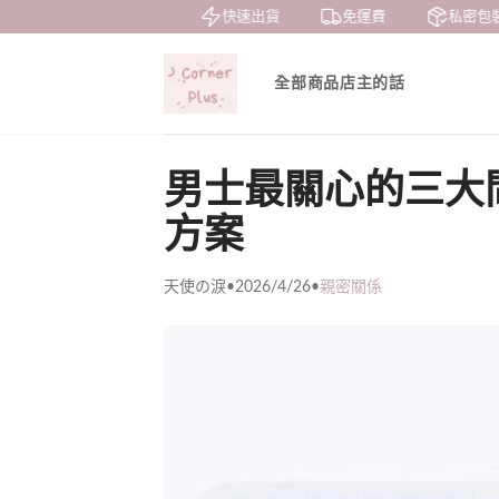
賞
貨到付款
快速出貨
免運費
私密包裝
全部商品
店主的話
男士最關心的三大
方案
天使の淚
•
2026/4/26
•
親密關係