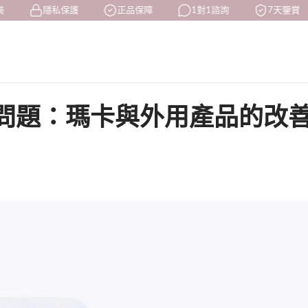
隱私保護
正品保障
1對1諮詢
7天鑒賞
問題：瑪卡與外用產品的改