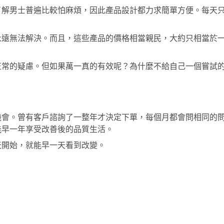
了解男士普遍比較怕麻煩，因此產品設計都力求簡單方便。每天
永遠無法解決。而且，這些產品的價格相當親民，大約只相當於
正常的疑慮。但如果萬一真的有效呢？為什麼不給自己一個嘗試
機會。曾有客戶諮詢了一整年才決定下單，每個月都會問相同的
能早一年享受改善後的品質生活。
天開始，就能早一天看到改變。