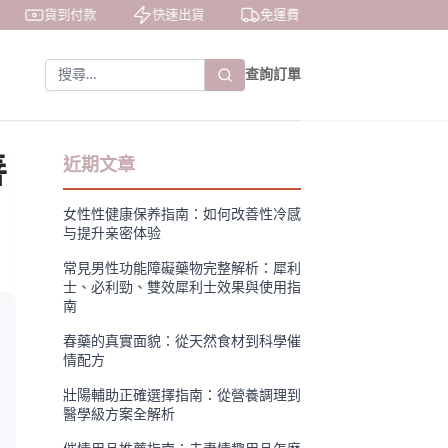
貨到付款
快速出貨
免運費
私密包裝
查詢訂單
善
近期文章
女性性健康保养指南：如何改善性冷感
与提升亲密体验
常見男性功能障礙藥物完整解析：犀利
士、必利勁、雙效犀利士效果與使用指
南
春藥的真實面貌：從天然食材到科學催
情配方
壯陽輔助正確選擇指南：從營養調理到
醫學級方案全解析