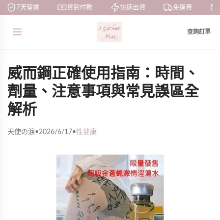
7天鑒賞
貨到付款
快速出貨
免運費
查詢訂單
威而鋼正確使用指南：時間、
劑量、注意事項與常見誤區全
解析
天使の淚
•
2026/6/17
•
性健康