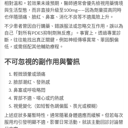
相對溫和。若效果未達預期，醫師通常會優先檢視用藥情境
與生活型態，而非直接升級至100mg——因為劑量提高同時
也伴隨頭痛、臉紅、鼻塞、消化不良等不適風險上升。
不少患者曾因自行購藥、錯誤服法或忽略交互作用，誤以為
自己「對所有PDE5抑制劑無反應」。事實上，透過專業診
斷，往往能找出真正關鍵，例如神經傳導異常、睪固酮偏
低，或需搭配其他輔助療程。
不可忽視的副作用與警訊
輕微頭暈或頭痛
臉部潮紅、發熱感
鼻塞或呼吸略悶
胃部不適、噁心或灼熱感
視覺變化（如短暫色調偏藍、畏光或模糊）
上述症狀多屬暫時性，通常隨著身體適應而緩解。但若每次
服用均引發明顯不適，影響日常活動，就該主動回診討論替