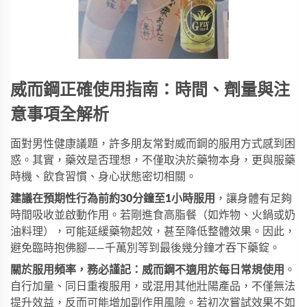
威而鋼正確使用指南：時間、劑量與注
意事項全解析
面對男性健康議題，許多朋友常對威而鋼的服用方式感到困
惑。其實，藥效是否理想，不僅取決於藥物本身，更與服藥
時機、飲食習慣、身心狀態密切相關。
建議在預期性行為前約30分鐘至1小時服用
，讓身體有足夠
時間吸收並啟動作用。若剛進食高脂餐（如炸物、火鍋或奶
油料理），可能延緩藥物起效，甚至降低整體效果。因此，
避免臨時抱佛腳——千萬別等到最後幾分鐘才吞下藥錠。
關於服用頻率，務必謹記：威而鋼不適用於每日常規使用
。
自行加量、同日重複服用，或混用其他壯陽產品，不僅無法
提升效益，反而可能增加副作用風險。若初次嘗試效果不如