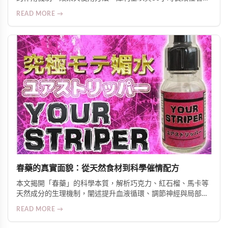
稱，必利勁專治早洩可延長2-4倍時間，雙效犀利士則結合兩
READ MORE →
者優勢。了解劑量控制、注意事項與正確服用方式，助您改善
勃起功能障礙與早洩問題，重拾性生活品質與自信。
春藥的真實面貌：從天然食材到科學催情配方
本文揭開「春藥」的科學本質，解析巧克力、紅石榴、馬卡等
天然成分的生理機制，闡述提升血液循環、調節神經與局部升
溫三大作用原理，並介紹針對亞洲體質優化的日本熱銷外用與
READ MORE →
口服產品，強調安全、實證與伴侶協調的重要性。