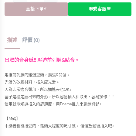
直接下單⚡
聯繫客服💬
描述
評價 (0)
出眾的合身感!! 壓迫前列腺&貼合。
用推前列腺的雞蛋型頭，擴張&開發。
光滑的矽膠材料，插入感光滑。
因為非常適合臀部，所以插進去也OK♪
塞子是穩定感出眾的外形，所以容易插入和取出，容易操作！！
使用就能知道插入的舒適度・用Enema推力來訓練臀部♪
【M碼】
中級者也能接受的，龜頭大程度的尺寸感。 慢慢放鬆後插入吧♪