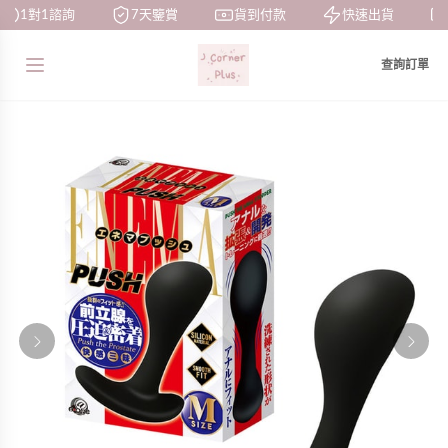
1對1諮詢
7天鑒賞
貨到付款
快速出貨
查詢訂單