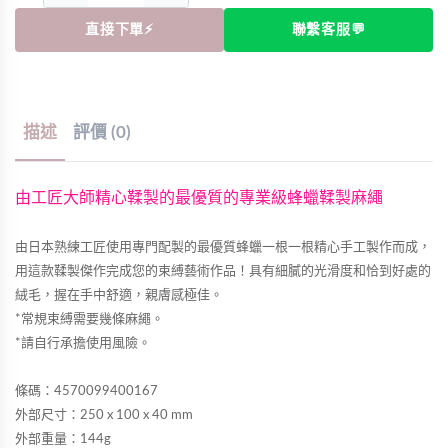
直接下單⚡
聯繫客服💬
描述
評價 (0)
由工匠大師精心鞣製的最優質的專業級蜂蠟鞣製麻繩
由日本熟練工匠使用專門配製的最優質蜂蠟一根一根精心手工製作而成，
用這款鞣製傑作完成您的束縛藝術作品！具有細膩的光滑度和恰到好處的
絨毛，握在手中舒適，親膚感極佳。
*常規束縛需要幾條麻繩。
*請自行承擔使用風險。
條碼：4570099400167
外部尺寸：250 x 100 x 40 mm
外部重量：144g