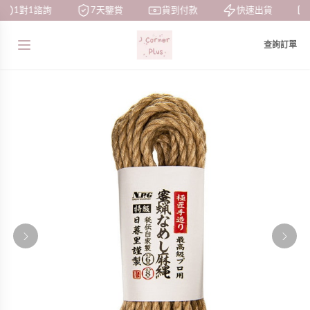
1對1諮詢
7天鑒賞
貨到付款
快速出貨
查詢訂單