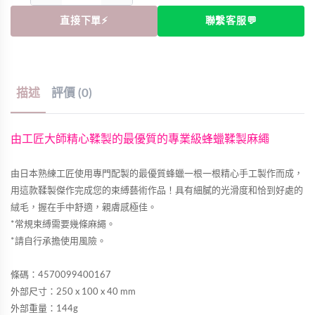
直接下單⚡
聯繫客服💬
描述
評價 (0)
由工匠大師精心鞣製的最優質的專業級蜂蠟鞣製麻繩
由日本熟練工匠使用專門配製的最優質蜂蠟一根一根精心手工製作而成，
用這款鞣製傑作完成您的束縛藝術作品！具有細膩的光滑度和恰到好處的
絨毛，握在手中舒適，親膚感極佳。
*常規束縛需要幾條麻繩。
*請自行承擔使用風險。
條碼：4570099400167
外部尺寸：250 x 100 x 40 mm
外部重量：144g