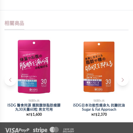
相關商品
情趣玩具
情趣玩具
ISDG 醫食同源 擺脫腹部脂肪瘦腰
iSDG日本功能性瘦身丸 抗醣抗油
丸30天量60粒 男女可用
Sugar & Fat Approach
1,600
2,370
NT$
NT$