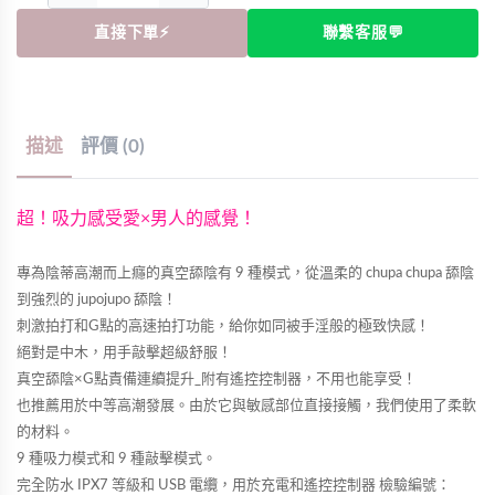
直接下單⚡
聯繫客服💬
描述
評價 (0)
超！吸力感受愛×男人的感覺！
專為陰蒂高潮而上癮的真空舔陰有 9 種模式，從溫柔的 chupa chupa 舔陰
到強烈的 jupojupo 舔陰！
刺激拍打和G點的高速拍打功能，給你如同被手淫般的極致快感！
絕對是中木，用手敲擊超級舒服！
真空舔陰×G點責備連續提升_附有遙控控制器，不用也能享受！
也推薦用於中等高潮發展。由於它與敏感部位直接接觸，我們使用了柔軟
的材料。
9 種吸力模式和 9 種敲擊模式。
完全防水 IPX7 等級和 USB 電纜，用於充電和遙控控制器 檢驗編號：