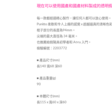
現在可以使用國產和國產材料製成的透明
每一款都經過精心製作，讓任何人都可以放心使用。
Punitto 柔軟和令人上癮的感覺 x 超越逼真的清晰
棍子部分的長度為94mm。
尖端的最大直徑為 34 毫米。
也推薦給假陽具初學者和 A○ru 入門。
檢驗編號：2203772
■ 產品尺寸(mm)
長140 寬68 深60
■ 產品重量(g)
90
■ 本體尺寸(mm)
長115 x 寬60 x 深60