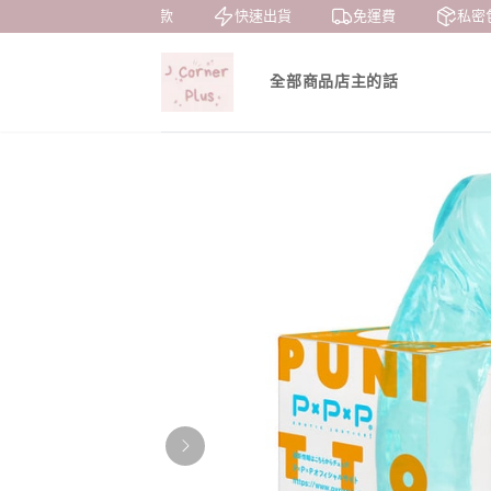
7天鑒賞
貨到付款
快速出貨
免運費
私密包
全部商品
店主的話