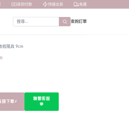
貨到付款
快速出貨
免運費
私密包裝
查詢訂單
者假陽具 9cm
m
聯繫客服
直接下單⚡
💬