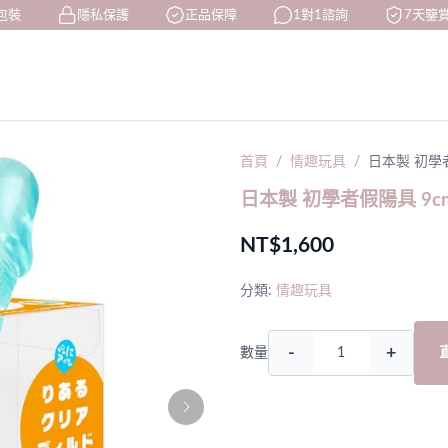
裝
隱私保護
正品保障
1對1諮詢
7天鑒賞
首頁
情趣玩具
日本製 初學
日本製 初學者假陽具 9c
NT$1,600
分類:
情趣玩具
-
+
數量