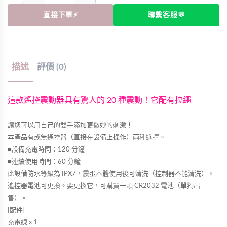
直接下單⚡
聯繫客服💬
描述
評價 (0)
這款遙控震動器具有驚人的 20 種震動！它配有拉繩
讓您可以用自己的雙手添加更微妙的刺激！
本產品有或無遙控器（直接在設備上操作）兩種選擇。
■設備充電時間：120 分鐘
■連續使用時間：60 分鐘
此設備防水等級為 IPX7，震蛋本體使用後可清洗（控制器不能清洗）。
遙控器電池可更換。要更換它，可購買一顆 CR2032 電池（單獨出
售）。
[配件]
充電線 x 1