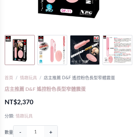
首頁
情趣玩具
店主推薦 D&F 遙控粉色長型窄體震蛋
店主推薦 D&F 遙控粉色長型窄體震蛋
NT$2,370
分類:
情趣玩具
-
+
數量