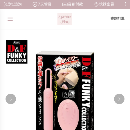
1對1諮詢
7天鑒賞
貨到付款
快速出貨
查詢訂單