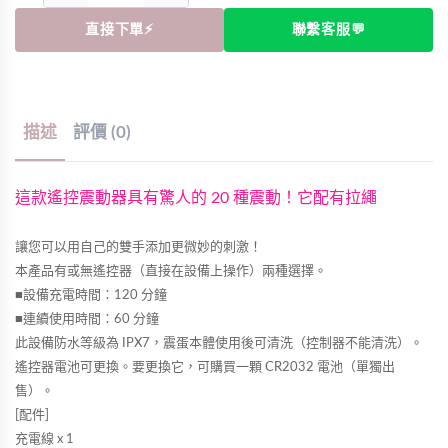
直接下單⚡
聯繫客服💬
描述
評價 (0)
這款遙控震動器具有驚人的 20 種震動！它配有拉繩
讓您可以用自己的雙手添加更微妙的刺激！
本產品有或無遙控器（直接在設備上操作）兩種選擇。
■設備充電時間：120 分鐘
■連續使用時間：60 分鐘
此設備防水等級為 IPX7，震蛋本體使用後可清洗（控制器不能清洗）。
遙控器電池可更換。要更換它，可購買一顆 CR2032 電池（單獨出
售）。
[配件]
充電線 x 1