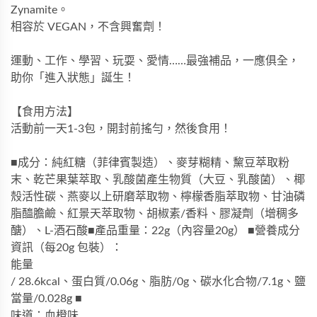
Zynamite。
相容於 VEGAN，不含興奮劑！
運動、工作、學習、玩耍、愛情……最強補品，一應俱全，
助你「進入狀態」誕生！
【食用方法】
活動前一天1-3包，開封前搖勻，然後食用！
■成分：純紅糖（菲律賓製造）、麥芽糊精、黧豆萃取粉
末、乾芒果葉萃取、乳酸菌產生物質（大豆、乳酸菌）、椰
殼活性碳、燕麥以上研磨萃取物、檸檬香脂萃取物、甘油磷
脂醯膽鹼、紅景天萃取物、胡椒素/香料、膠凝劑（增稠多
醣）、L-酒石酸■產品重量：22g（內容量20g） ■營養成分
資訊（每20g 包裝）：
能量
/ 28.6kcal、蛋白質/0.06g、脂肪/0g、碳水化合物/7.1g、鹽
當量/0.028g ■
味道：血橙味