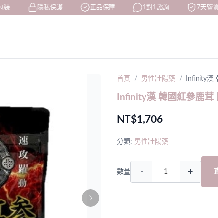
裝
隱私保護
正品保障
1對1諮詢
7天鑒賞
首頁
男性壯陽藥
Infini
Infinity漢 韓國紅參
NT$1,706
分類:
男性壯陽藥
-
+
數量