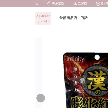
7天鑒賞
貨到付款
快速出貨
免運費
私密包
全部商品
店主的話