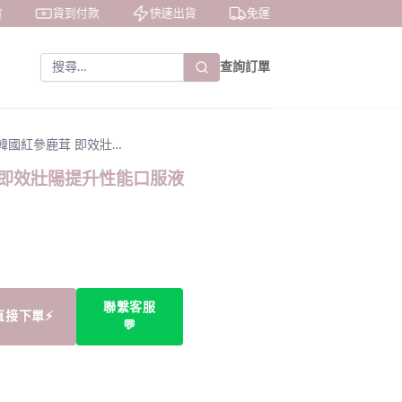
貨到付款
快速出貨
免運費
私密包裝
查詢訂單
ty漢 韓國紅參鹿茸 即效壯…
鹿茸 即效壯陽提升性能口服液
聯繫客服
直接下單⚡
💬