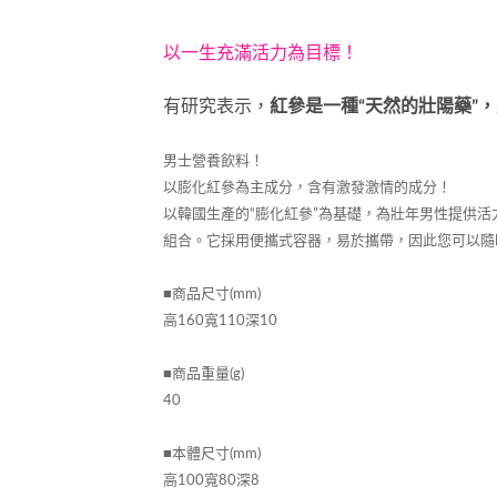
以一生充滿活力為目標！
有研究表示，
紅參是一種“天然的壯陽藥”
男士營養飲料！
以膨化紅參為主成分，含有激發激情的成分！
以韓國生產的“膨化紅參”為基礎，為壯年男性提供活力的
組合。它採用便攜式容器，易於攜帶，因此您可以隨
■商品尺寸(mm)
高160寬110深10
■商品重量(g)
40
■本體尺寸(mm)
高100寬80深8