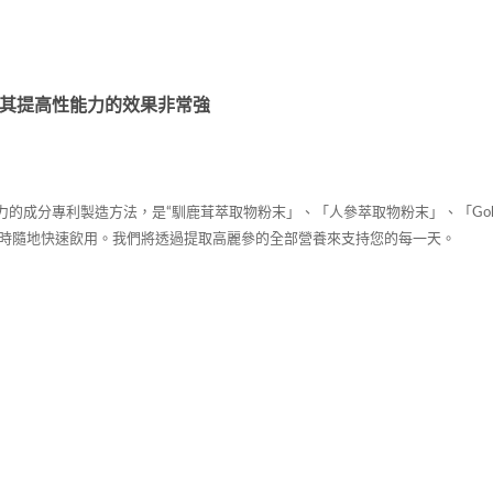
，其提高性能力的效果非常強
成分專利製造方法，是“馴鹿茸萃取物粉末」、「人參萃取物粉末」、「Gokane
時隨地快速飲用。我們將透過提取高麗參的全部營養來支持您的每一天。