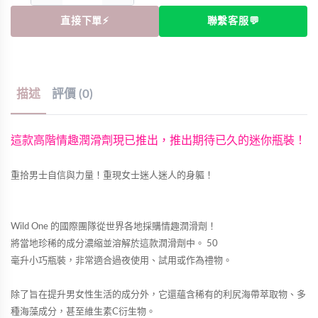
直接下單⚡
聯繫客服💬
描述
評價 (0)
這款高階情趣潤滑劑現已推出，推出期待已久的迷你瓶裝！
重拾男士自信與力量！重現女士迷人迷人的身軀！
Wild One 的國際團隊從世界各地採購情趣潤滑劑！
將當地珍稀的成分濃縮並溶解於這款潤滑劑中。 50
毫升小巧瓶裝，非常適合過夜使用、試用或作為禮物。
除了旨在提升男女性生活的成分外，它還蘊含稀有的利尻海帶萃取物、多
種海藻成分，甚至維生素C衍生物。