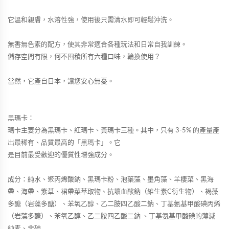
它溫和親膚，水溶性強，使用後只需清水即可輕鬆沖洗。
無香無色素的配方，使其非常適合各種玩法和日常自我訓練。
儲存空間有限，何不囤積所有六種口味，輪換使用？
當然，它產自日本，讓您安心無憂。
黑瑪卡：
瑪卡主要分為黑瑪卡、紅瑪卡、黃瑪卡三種。其中，只有 3-5% 的產量產
出最稀有、品質最高的「黑瑪卡」。它
是目前最受歡迎的優質性增強成分。
成分：純水、聚丙烯酸鈉、黑瑪卡粉、泡葉藻、墨角藻、羊棲菜、黑海
帶、海帶、紫草、裙帶菜萃取物、抗壞血酸鈉（維生素C衍生物）、褐藻
多醣（岩藻多醣）、苯氧乙醇、乙二胺四乙酸二鈉、丁基氨基甲酸碘丙烯
（岩藻多醣）、苯氧乙醇、乙二胺四乙酸二鈉 、丁基氨基甲酸碘的薄減
純素、非碘