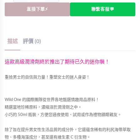
直接下單⚡
聯繫客服💬
描述
評價 (0)
這款高級潤滑劑終於推出了期待已久的迷你裝！
重拾男士的自信與力量！重塑女士的迷人身姿！
Wild One 的國際團隊從世界各地甄選情趣用品原料！
精選當地珍稀原料，濃縮溶於潤滑劑之中。
小巧的 50ml 瓶裝，方便您過夜使用、試用或作為禮物饋贈親友。
除了旨在提升男女性生活品質的成分外，它還蘊含稀有的利尻海帶萃取
物、多種海藻成分，甚至還有維生素 C 衍生物。