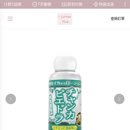
1對1諮詢
7天鑒賞
貨到付款
快速出貨
查詢訂單