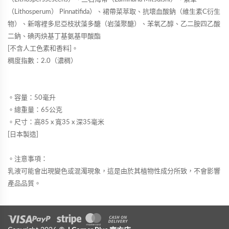
（Lithosperum） Pinnatifida）、裙帶菜萃取、抗壞血酸鈉（維生素C衍生
物）、新喀裡多尼亞枝狀藻多醣（岩藻聚醣）、苯氧乙醇、乙二胺四乙酸
二鈉、碘丙炔基丁基氨基甲酸酯
[不含人工色素和香料]。
稠度指數：2.0（濃稠）
。容量：50毫升
。總重量：65公克
。尺寸：高85 x 寬35 x 深35毫米
[日本製造]
。注意事項：
乳液可能會出現變色或混濁現象，這是由於其植物性成分所致，不會影響
產品品質。