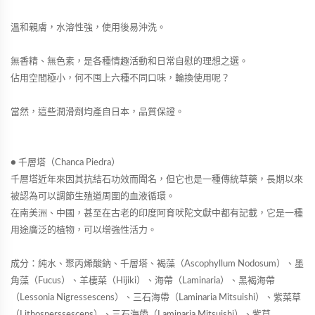
溫和親膚，水溶性強，使用後易沖洗。
無香精、無色素，是各種情趣活動和日常自慰的理想之選。
佔用空間極小，何不囤上六種不同口味，輪換使用呢？
當然，這些潤滑劑均產自日本，品質保證。
● 千層塔（Chanca Piedra）
千層塔近年來因其抗結石功效而聞名，但它也是一種傳統草藥，長期以來
被認為可以調節生殖道周圍的血液循環。
在南美洲、中國，甚至在古老的印度阿育吠陀文獻中都有記載，它是一種
用途廣泛的植物，可以增強性活力。
成分：純水、聚丙烯酸鈉、千層塔、褐藻（Ascophyllum Nodosum）、墨
角藻（Fucus）、羊棲菜（Hijiki）、海帶（Laminaria）、黑褐海帶
（Lessonia Nigressescens）、三石海帶（Laminaria Mitsuishi）、紫菜草
（Lithosperssescens）、三石海帶（Laminaria Mitsuishi）、紫草