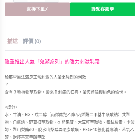
直接下單⚡
聯繫客服💬
描述
評價 (0)
隆重推出人氣「鬼瀬系列」的強力刺激乳霜
給那些無法滿足正常刺激的人帶來強烈的刺激
？
含有 3 種植物萃取物，帶來 B 刺痛的狂喜，帶您體驗櫻桃色的愉悅。
<成分>
水、甘油、BG、戊二醇（丙烯酸羥乙酯/丙烯酰二甲基牛磺酸鈉）共聚
物、角鯊烷、野葛根萃取物、α-熊果苷、大豆籽萃取物、氰鈷胺素、卡波
姆、聚山梨酯60、脫水山梨醇異硬脂酸酯、PEG-40氫化蓖麻油、苯氧乙
醇、對羥基苯甲酸甲酯