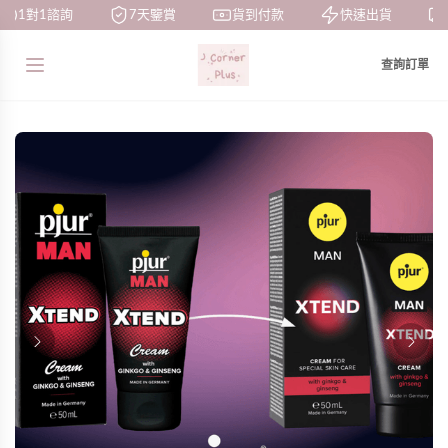
1對1諮詢
7天鑒賞
貨到付款
快速出貨
查詢訂單