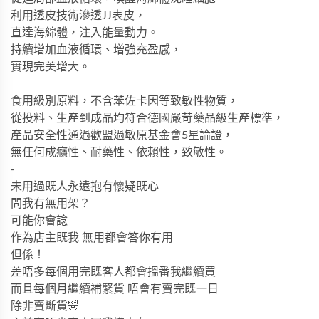
利用透皮技術滲透
JJ
表皮，
直達海綿體，注入能量動力。
持續增加血液循環、增強充盈感，
實現完美增大。
食用級別原料，不含苯佐卡因等致敏性物質，
從投料、生產到成品均符合德國嚴苛藥品級
生產標準，
產品安全性通過歡盟過敏原基金會
5
星論證，
無任何
成癮性、耐藥性、依賴性，致敏性。
-
未用過既人永遠抱有懷疑既心
問我有無用架？
可能你會諗
作為店主既我 無用都會答你有用
但係！
差唔多每個用完既客人都會搵番我繼續買
而且每個月繼續補緊貨 唔會有賣完既一日
除非賣斷貨🤣