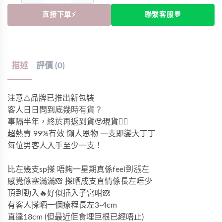
直接下單⚡
聯繫客服💬
描述
評價 (0)
注意⚠️品牌已推出新包裝
客人日日問到底幾時有貨？
事隔半年，終於再返到貨🥹現貨✌🏻
超熱賣 99%有效 懶人恩物 一支即變大丁丁
每位男客人入手至少一支！
比左幾支sp搽 唔夠一星期真係feel到漲左
感覺係塞滿滿🙈 搽晒成支直情係長左唔少
頂到勁入🔥好似插入子宮咁🙈
有客人搽晒一個療程長左3-4cm
直達18cm (但最近佢食埋巨根已經唔止)