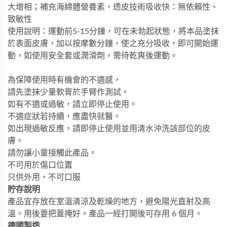
大增相；補充海綿體營養素，透皮技術吸
收快：無依賴性、
致敏性
使用說明：運動前
5-15
分鐘，可在未勃起狀態，將本品
塗抹
於表面皮膚，加以按摩數分鐘，使之充
分吸收，即可開始運
動，如使用安全套或潤滑劑，需待乾爽後運動。
為保障使用時有機會的不適感，
請先塗抹少量軟膏於手臂作測試。
如有不適或過敏，請立即停止使用。
不適症狀若持續，應盡快就醫。
如出現過敏反應，請即停止使用並用清水沖洗該部位的皮
膚。
請勿讓小童接觸此產品。
不可用於傷口位置
只供外用，不可口服
貯存說明
產品宜存放在室溫清涼及乾燥的地方，避免陽光直射及高
溫。用後要把蓋掩好。產品一經打開後可存用 6 個月。
德國製造