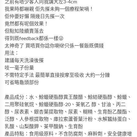
之前有唔少客人同我講大左3-4cm
我果時都嚇親 佢先搽未夠一個療程架喎！
佢仲要好懶 隔幾日先搽一次
竟然都有呢個效果！
但點知陸續賣落去
得到既feedback都係一樣😜
太神奇了 買唔買你諗你喇🫣只係一餐飯既價錢
用法：
建議每天洗澡後搽
吱一毫子份量
不需特定手法 最簡單直接按摩至吸收 大約一分鐘
可省略龜頭部份
產品成分：水、鯨蠟硬脂醇異王酸醋、鯨結硬脂醇、鯨蠟、
二用聚硅氧烷、鯨蠟硬脂醇
-20
、茶氧乙
醇、甘油、丙二
醇、尿表素、銀杏葉提取物、尿素、糊精、生育酚乙酸酯、
泛醇、人參根
提取物、庫拉索蘆薈葉汁粉、水解蠶絲蛋白、
乳酸、山梨酸鉀、茶甲酸鈉、生育酚
產品特點：食用級原料，不含防腐劑、麻幹劑，安全健康增