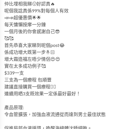
仲比埋相我睇🤢好認真🔥
呢個我諗真係99%對每個人有效
📣📣超優惠價🌟🌟
每天慵懶按摩一分鐘
一個月後的你會感謝自己😎
🥰🥰
首先恭喜大家睇到呢個post😂
係成功增大既第一步🤞🏻
增大霜造福左唔少情侶😍😍
實在太多成功例子🥰
$339一支
三支為一個療程 包順豐
建議直接購買一個療程✌🏻
連續用晒3支既效果一定係最好最好！
產品原理:
令
血管擴張，加強血液流通從而達到男士最佳狀態
促進局部血液循環，喚醒海綿體沈睡細胞。