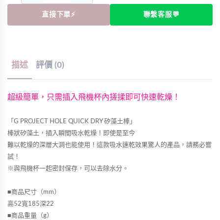
直接下單⚡
聯繫客服💬
描述
評價 (0)
超級簡單，只需插入飛機杯內搓揉即可快速乾燥！
「G PROJECT HOLE QUICK DRY 矽藻土棒」
棒狀矽藻土，插入瞬間吸水乾燥！即使是至今
難以乾燥的深層大洞也能使用！這款吸水速乾效果驚人的產品，請務必嘗
試！
※與飛機杯一起密封保存，可以去除水分。
■商品尺寸（mm）
高52寬185深22
■商品重量（g）