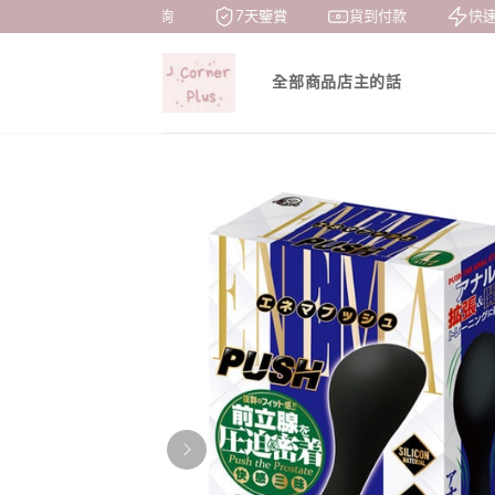
1對1諮詢
7天鑒賞
貨到付款
快速
全部商品
店主的話