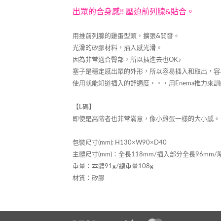
出眾的合身感!! 壓迫前列腺&貼合。
用推前列腺的雞蛋型頭，擴張&開發。
光滑的矽膠材料，插入感光滑。
因為非常適合臀部，所以插進去也OK♪
塞子是穩定感出眾的外形，所以容易插入和取出，容
使用就能知道插入的舒適度・・・用Enema推力來訓
【L碼】
即使是高階者也非常滿意，像小雞蛋一樣的大小感。
包裝尺寸(mm): H130×W90×D40
主體尺寸(mm)：全長118mm/插入部分全長96mm/厚
重量：本體91g/總重量108g
材質：矽膠