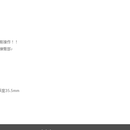
易操作！！
練臀部♪
度35.5mm