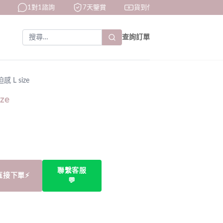
1對1諮詢
7天鑒賞
貨到付款
快速出貨
查詢訂單
 L size
ze
聯繫客服
直接下單⚡
💬