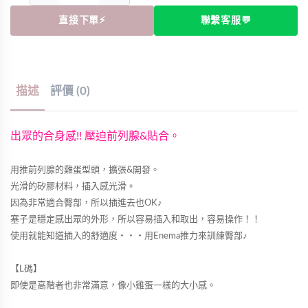
直接下單⚡
聯繫客服💬
描述
評價 (0)
出眾的合身感!! 壓迫前列腺&貼合。
用推前列腺的雞蛋型頭，擴張&開發。
光滑的矽膠材料，插入感光滑。
因為非常適合臀部，所以插進去也OK♪
塞子是穩定感出眾的外形，所以容易插入和取出，容易操作！！
使用就能知道插入的舒適度・・・用Enema推力來訓練臀部♪
【L碼】
即使是高階者也非常滿意，像小雞蛋一樣的大小感。