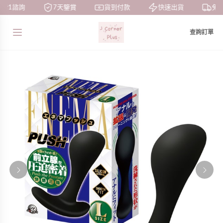
1對1諮詢
7天鑒賞
貨到付款
快速出貨
免
查詢訂單