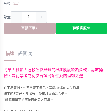
分類:
產品
-
+
數量
直接下單⚡
聯繫客服💬
描述
評價 (0)
簡單！輕鬆！這款色彩鮮豔的棉繩觸感極為柔軟，易於操
控，是初學者或初次嘗試另類性愛的理想之選！
它不易磨損，也不會留下痕跡，是SM遊戲的完美道具！
繩子粗8毫米，長10米，使用起來非常方便。
*觸感和留下的痕跡可能因人而異。