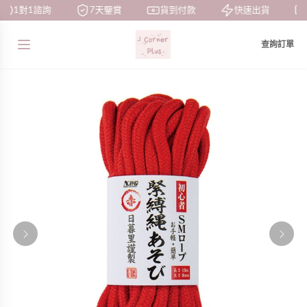
1對1諮詢
7天鑒賞
貨到付款
快速出貨
查詢訂單