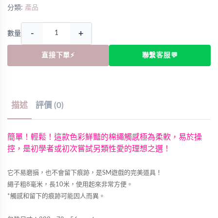
分類:
產品
-
+
數量
直接下單⚡
聯繫客服💬
描述
評價 (0)
簡單！輕鬆！這款色彩鮮豔的棉繩觸感極為柔軟，易於操
控，是初學者或初次嘗試另類性愛的理想之選！
它不易磨損，也不會留下痕跡，是SM遊戲的完美道具！
繩子粗8毫米，長10米，使用起來非常方便。
*觸感和留下的痕跡可能因人而異。