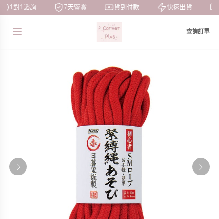
1對1諮詢
7天鑒賞
貨到付款
快速出貨
查詢訂單