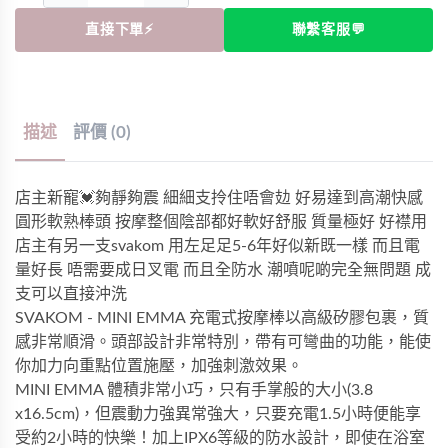
直接下單⚡
聯繫客服💬
描述
評價 (0)
店主新寵💓夠靜夠震 細細支拎住唔會攰 好易達到高潮快感
圓形軟熟棒頭 按摩整個陰部都好軟好舒服 質量極好 好襟用
店主有另一支svakom 用左足足5-6年好似新既一樣 而且電
量好長 唔需要成日叉電 而且全防水 潮噴呢啲完全無問題 成
支可以直接沖洗
SVAKOM - MINI EMMA 充電式按摩棒以高級矽膠包裹，質
感非常順滑。頭部設計非常特別，帶有可彎曲的功能，能使
你加力向重點位置施壓，加強刺激效果。
MINI EMMA 體積非常小巧，只有手掌般的大小(3.8
x16.5cm)，但震動力強異常強大，只要充電1.5小時便能享
受約2小時的快樂！加上IPX6等級的防水設計，即使在浴室