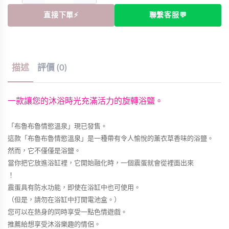
直接下單⚡
聯繫客服💬
描述
評價 (0)
一款讓您的沐浴時光充滿活力的旋轉浴鹽。
「布魯布魯情慾溫泉」現已發售。
這款「布魯布魯情慾溫泉」是一種帶有令人愉悅的薰衣草香味的浴鹽。
然而，它不僅僅是浴鹽。
當你把它放進浴缸裡，它開始融化時，一個震蛋就會從裡面出來
！
震蛋具有防水功能，即使在浴缸中也可使用。
（但是，請勿在浴缸中打開電池盒。）
您可以在熱身的同時享受一點色情遊戲。
推薦給想享受沐浴樂趣的情侶。