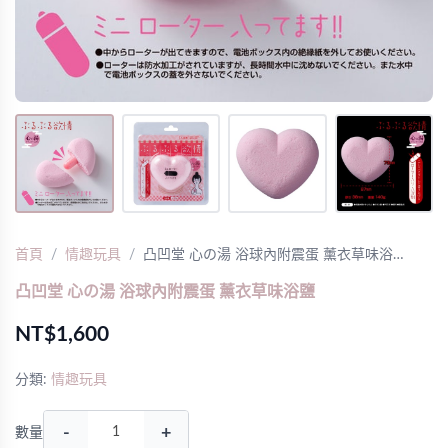
首頁
情趣玩具
凸凹堂 心の湯 浴球內附震蛋 薰衣草味浴…
凸凹堂 心の湯 浴球內附震蛋 薰衣草味浴鹽
NT$1,600
分類:
情趣玩具
-
+
數量