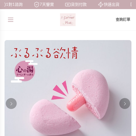
1對1諮詢
7天鑒賞
貨到付款
快速出貨
查詢訂單