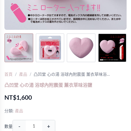
首頁
產品
凸凹堂 心の湯 浴球內附震蛋 薰衣草味浴…
凸凹堂 心の湯 浴球內附震蛋 薰衣草味浴鹽
NT$1,600
分類:
產品
-
+
數量