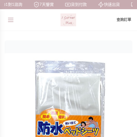
1對1諮詢
7天鑒賞
貨到付款
快速出貨
查詢訂單