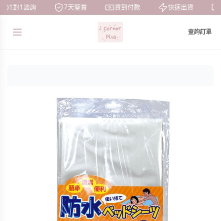
1對1諮詢
7天鑒賞
貨到付款
快速出貨
查詢訂單