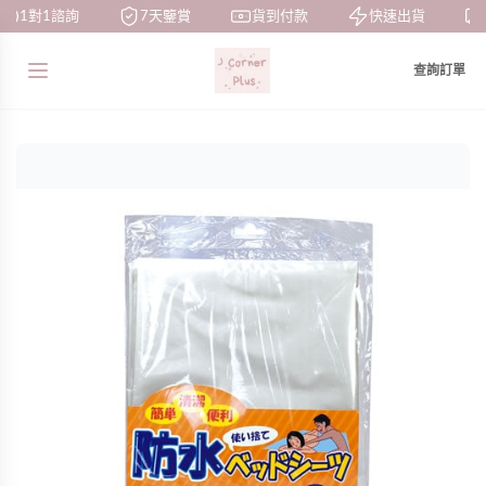
1對1諮詢
7天鑒賞
貨到付款
快速出貨
查詢訂單