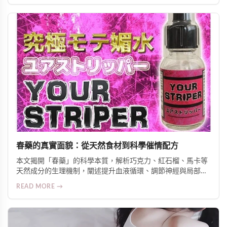
勃起功能障礙與早洩問題，重拾性生活品質與自信。
春藥的真實面貌：從天然食材到科學催情配方
本文揭開「春藥」的科學本質，解析巧克力、紅石榴、馬卡等
天然成分的生理機制，闡述提升血液循環、調節神經與局部升
溫三大作用原理，並介紹針對亞洲體質優化的日本熱銷外用與
READ MORE →
口服產品，強調安全、實證與伴侶協調的重要性。