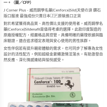
一。（圖／CFP）
J Corner Plus - 威而鋼學名藥(Cenforce)Sild|天使の淚 鑽石
版口服液 最強成份只賣日本🇯🇵原裝進口正貨
對於希望獲得高品質、高性價比支援的使用者，
威而鋼學名
藥(Cenforce)Sildenafil
是值得考慮的選擇。此款印度製造的
原廠授權配方，經嚴格品質控管，具備明確的藥理依據與臨
床驗證，適合追求穩定表現與安心使用的男性族群。
女性伴侶若有提升親密體驗的需求，也可同步了解專為女性
設計的活性配方，例如
超級金蒼蠅激情淫蕩水
，有助激發自
然反應、深化情感連結與愉悅感受。