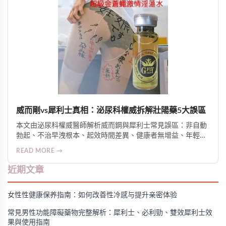
威而剛vs犀利士真相：泌尿科權威拆解壯陽藥5大誤區
本文由泌尿科權威醫師解析威而鋼與犀利士常見誤區：非自動
勃起、不治早洩根本、起效時間差異、健康者無增益、年輕人
非禁忌。釐清適應症、安全性與選用邏輯，強調醫囑使用與綜
READ MORE →
合管理的重要性。
近期文章
女性性健康保养指南：如何改善性冷感与提升亲密体验
常見男性功能障礙藥物完整解析：犀利士、必利勁、雙效犀利士效
果與使用指南