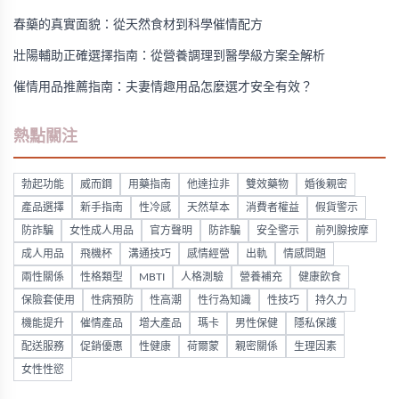
春藥的真實面貌：從天然食材到科學催情配方
壯陽輔助正確選擇指南：從營養調理到醫學級方案全解析
催情用品推薦指南：夫妻情趣用品怎麼選才安全有效？
熱點關注
勃起功能
威而鋼
用藥指南
他達拉非
雙效藥物
婚後親密
產品選擇
新手指南
性冷感
天然草本
消費者權益
假貨警示
防詐騙
女性成人用品
官方聲明
防詐騙
安全警示
前列腺按摩
成人用品
飛機杯
溝通技巧
感情經營
出軌
情感問題
兩性關係
性格類型
MBTI
人格測驗
營養補充
健康飲食
保險套使用
性病預防
性高潮
性行為知識
性技巧
持久力
機能提升
催情產品
增大產品
瑪卡
男性保健
隱私保護
配送服務
促銷優惠
性健康
荷爾蒙
親密關係
生理因素
女性性慾