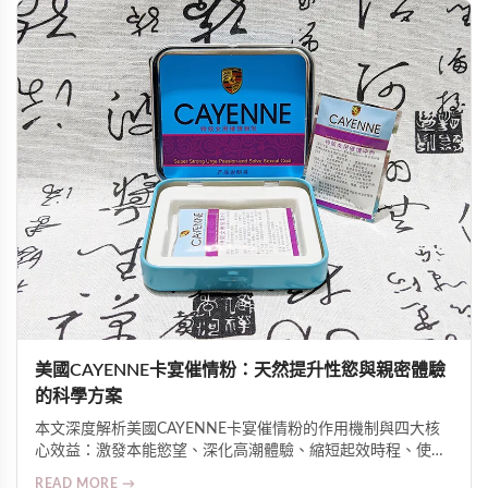
美國CAYENNE卡宴催情粉：天然提升性慾與親密體驗
的科學方案
本文深度解析美國CAYENNE卡宴催情粉的作用機制與四大核
心效益：激發本能慾望、深化高潮體驗、縮短起效時程、使用
高度彈性。介紹其辣椒素與植物萃取物協同促進微循環與神經
READ MORE →