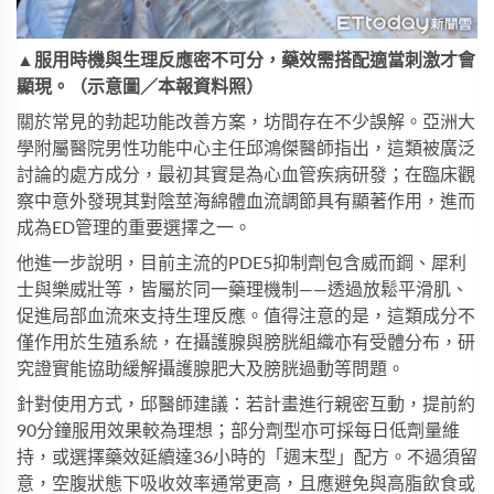
▲服用時機與生理反應密不可分，藥效需搭配適當刺激才會
顯現。（示意圖／本報資料照）
關於常見的勃起功能改善方案，坊間存在不少誤解。亞洲大
學附屬醫院男性功能中心主任邱鴻傑醫師指出，這類被廣泛
討論的處方成分，最初其實是為心血管疾病研發；在臨床觀
察中意外發現其對陰莖海綿體血流調節具有顯著作用，進而
成為ED管理的重要選擇之一。
他進一步說明，目前主流的PDE5抑制劑包含威而鋼、犀利
士與樂威壯等，皆屬於同一藥理機制——透過放鬆平滑肌、
促進局部血流來支持生理反應。值得注意的是，這類成分不
僅作用於生殖系統，在攝護腺與膀胱組織亦有受體分布，研
究證實能協助緩解攝護腺肥大及膀胱過動等問題。
針對使用方式，邱醫師建議：若計畫進行親密互動，提前約
90分鐘服用效果較為理想；部分劑型亦可採每日低劑量維
持，或選擇藥效延續達36小時的「週末型」配方。不過須留
意，空腹狀態下吸收效率通常更高，且應避免與高脂飲食或