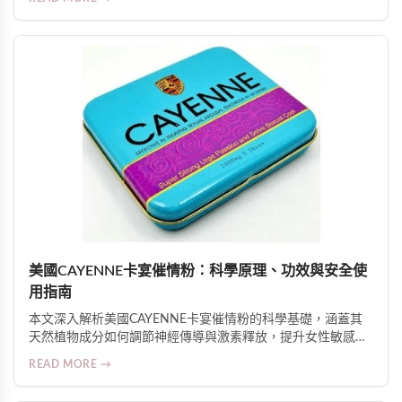
伴侶增進親密關係。使用前提是雙方知情、自願、共同參與。
美國CAYENNE卡宴催情粉：科學原理、功效與安全使
用指南
本文深入解析美國CAYENNE卡宴催情粉的科學基礎，涵蓋其
天然植物成分如何調節神經傳導與激素釋放，提升女性敏感
度、性欲與生理準備；介紹15分鐘起效的實際體驗、GMP安全
READ MORE →
認證及適用人群注意事項，並強調其對親密關係質量的整體促
進作用。