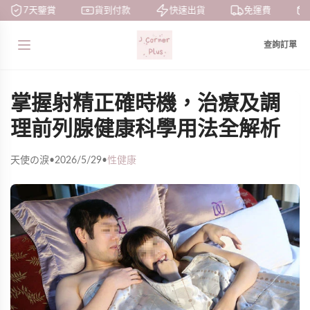
7天鑒賞
貨到付款
快速出貨
免運費
查詢訂單
掌握射精正確時機，治療及調
理前列腺健康科學用法全解析
天使の淚
•
2026/5/29
•
性健康