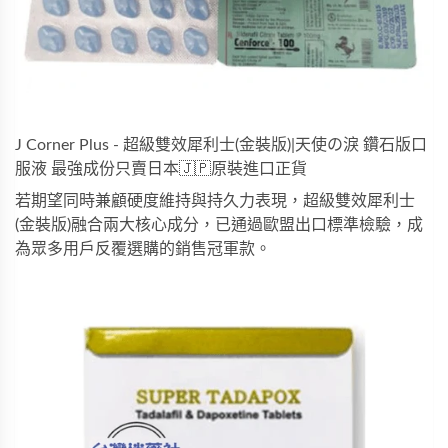
J Corner Plus - 超級雙效犀利士(金裝版)|天使の淚 鑽石版口
服液 最強成份只賣日本🇯🇵原裝進口正貨
若期望同時兼顧硬度維持與持久力表現，
超級雙效犀利士
(金裝版)
融合兩大核心成分，已通過歐盟出口標準檢驗，成
為眾多用戶反覆選購的銷售冠軍款。