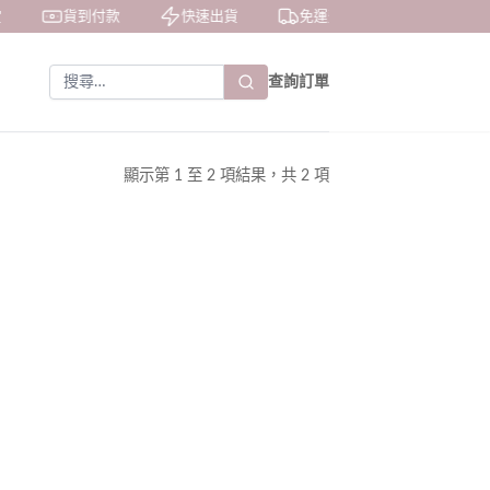
貨到付款
快速出貨
免運費
私密包裝
查詢訂單
顯示第
1
至
2
項結果，共
2
項