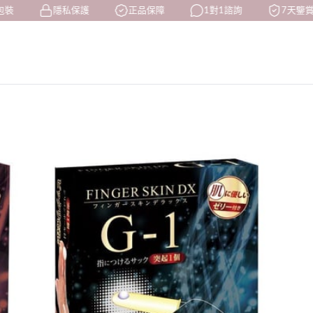
包裝
隱私保護
正品保障
1對1諮詢
7天鑒賞