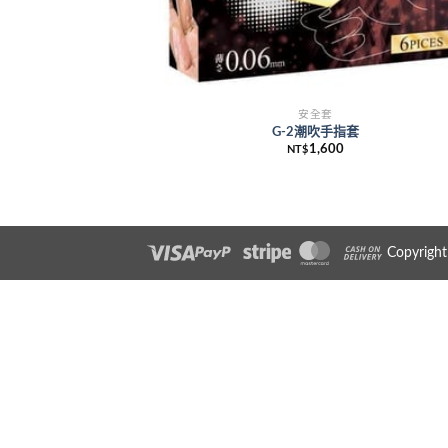
安全套
G-2潮吹手指套
1,600
NT$
Copyrigh
Visa
PayPal
Stripe
MasterCard
Cash On Delive