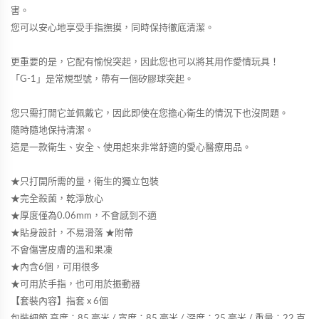
害。
您可以安心地享受手指撫摸，同時保持徹底清潔。
更重要的是，它配有愉悅突起，因此您也可以將其用作愛情玩具！
「G-1」是常規型號，帶有一個矽膠球突起。
您只需打開它並佩戴它，因此即使在您擔心衛生的情況下也沒問題。
隨時隨地保持清潔。
這是一款衛生、安全、使用起來非常舒適的愛心醫療用品。
★只打開所需的量，衛生的獨立包裝
★完全殺菌，乾淨放心
★厚度僅為0.06mm，不會感到不適
★貼身設計，不易滑落 ★附帶
不會傷害皮膚的溫和果凍
★內含6個，可用很多
★可用於手指，也可用於振動器
【套裝內容】指套 x 6個
包裝細節 高度：85 毫米 / 寬度：85 毫米 / 深度：25 毫米 / 重量：22 克