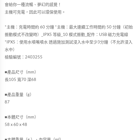
會給你一種流暢、夢幻的感覺！
主機可充電，因此可以環保使用。
*主機：充電時間約 60 分鐘 *主機：最大連續工作時間約 50 分鐘（初始
振動模式不改變時）_IPX5 等級_10 模式振動_配件：USB 磁力充電線
*IPX5：使用水噴嘴噴水 透過施加測試浸入水中至少3分鐘（不允許浸入
水中）
檢驗編號：
2403255
■產品尺寸（mm）
長105 寬70 深68
■產品重量（g）
87
■本體尺寸（mm）
58 x 60 x 48
■本體重量（g ）、內容量（ml）