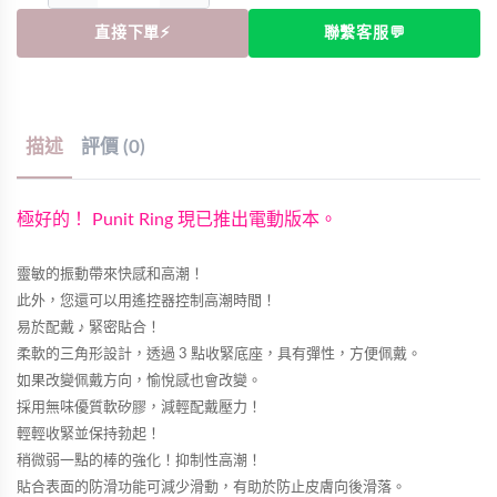
直接下單⚡
聯繫客服💬
描述
評價 (0)
極好的！ Punit Ring 現已推出電動版本。
靈敏的振動帶來快感和高潮！
此外，您還可以用遙控器控制高潮時間！
易於配戴 ♪ 緊密貼合！
柔軟的三角形設計，透過 3 點收緊底座，具有彈性，方便佩戴。
如果改變佩戴方向，愉悅感也會改變。
採用無味優質軟矽膠，減輕配戴壓力！
輕輕收緊並保持勃起！
稍微弱一點的棒的強化！抑制性高潮！
貼合表面的防滑功能可減少滑動，有助於防止皮膚向後滑落。