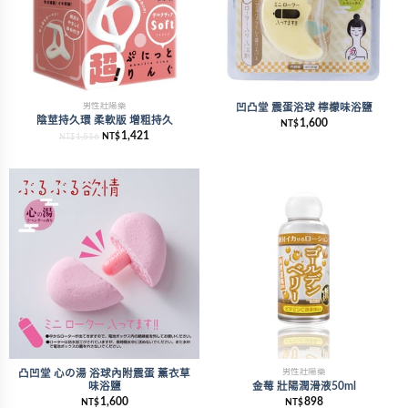
男性壯陽藥
凹凸堂 震蛋浴球 檸檬味浴鹽
陰莖持久環 柔軟版 增粗持久
1,600
NT$
1,421
1,516
NT$
NT$
男性壯陽藥
凸凹堂 心の湯 浴球內附震蛋 薰衣草
味浴鹽
金莓 壯陽潤滑液50ml
1,600
898
NT$
NT$