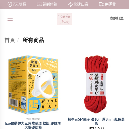
7天鑒賞
貨到付款
快速出貨
免運費
查詢訂單
首頁
/
所有商品
男性壯陽藥
初學者SM繩子 長10m 厚8mm 紅色黑
Exe電動彈力三角陰莖環 軟版 即效增
色
大增硬助勃
1,600
NT$