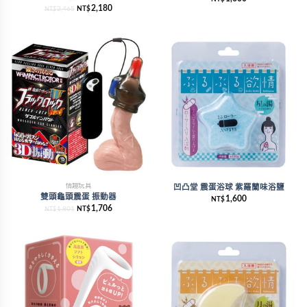
2,180
2,465
NT$
NT$
情趣玩具
凹凸堂 震蛋浴球 紫羅蘭味浴鹽
雙頭龜頭震蛋 振動器
1,600
NT$
1,706
1,801
NT$
NT$