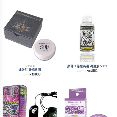
女士興奮
黑瑪卡保證高潮 潤滑液 50ml
速效肛 後庭乳霜
851
946
NT$
NT$
803
946
NT$
NT$