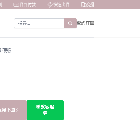
貨到付款
快速出貨
免運費
私密包裝
查詢訂單
 硬版
聯繫客服
直接下單⚡
💬