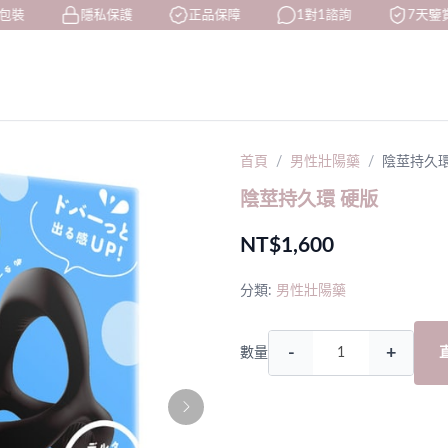
包裝
隱私保護
正品保障
1對1諮詢
7天鑒賞
首頁
男性壯陽藥
陰莖持久環
陰莖持久環 硬版
NT$1,600
分類:
男性壯陽藥
-
+
數量