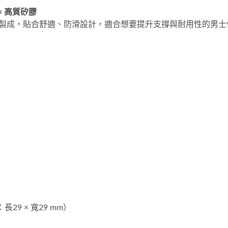
 × 高質矽膠
製成，貼合舒適、防滑設計，適合想要提升支撐與耐用性的男士
長29 × 寬29 mm）