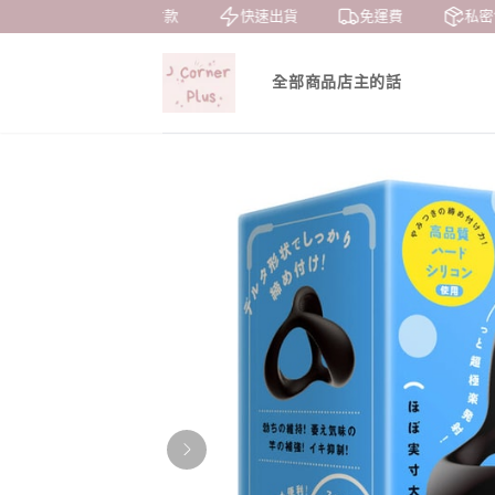
7天鑒賞
貨到付款
快速出貨
免運費
私密
全部商品
店主的話