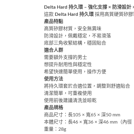
Delta Hard 持久環 – 強化支撐 × 防滑設計
這款
Delta Hard 持久環
採用高質硬質矽膠
產品特點
高質矽膠材質，安全無異味
防滑設計，佩戴穩定，不易滑落
底部三角收緊結構，穩固貼合
適合人群
需要額外支撐的男士
想提升耐用性與穩定性
希望快速簡單使用，操作方便
使用方法
將持久環套於合適位置，調整到舒適貼合
清潔簡單，可重複使用
使用前後建議清洗並晾乾
產品規格
商品尺寸：長105 × 寬65 × 深50 mm
本體尺寸：長46 × 寬36 × 深46 mm（內徑：
重量：28g