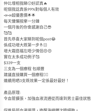
仲比埋相我睇🤢好認真🔥
呢個我諗真係99%對每個人有效
📣📣超優惠價🌟🌟
每天慵懶按摩一分鐘
一個月後的你會感謝自己😎
🥰🥰
首先恭喜大家睇到呢個post😂
係成功增大既第一步🤞🏻
增大霜造福左唔少情侶😍😍
實在太多成功例子🥰
$339一支
三支為一個療程 包順豐
建議直接購買一個療程✌🏻
連續用晒3支既效果一定係最好最好！
產品原理:
令
血管擴張，加強血液流通從而達到男士最佳狀態
促進局部血液循環，喚醒海綿體沈睡細胞。