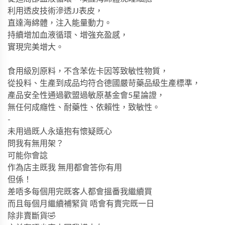
利用透皮技術滲透
JJ
表皮，
直達海綿體，注入能量動力。
持續增加血液循環、增強充盈感，
實現完美增大。
食用級別原料，不含苯佐卡因等致敏性物質，
從投料、生產到成品均符合德國嚴苛藥品級
生產標準，
產品安全性通過歡盟過敏原基金會
5
星論證，
無任何
成癮性、耐藥性、依賴性，致敏性。
-
未用過既人永遠抱有懷疑既心
問我有無用架？
可能你會諗
作為店主既我 無用都會答你有用
但係！
差唔多每個用完既客人都會搵番我繼續買
而且每個月繼續補緊貨 唔會有賣完既一日
除非賣斷貨🤣