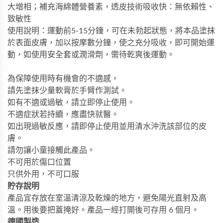
大增相；補充海綿體營養素，透皮技術吸
收快：無依賴性、
致敏性
使用說明：運動前
5-15
分鐘，可在未勃起狀態，將本品
塗抹
於表面皮膚，加以按摩數分鐘，使之充
分吸收，即可開始運
動，如使用安全套或潤滑劑，需待乾爽後運動。
為保障使用時有機會的不適感，
請先塗抹少量軟膏於手臂作測試。
如有不適或過敏，請立即停止使用。
不適症狀若持續，應盡快就醫。
如出現過敏反應，請即停止使用並用清水沖洗該部位的皮
膚。
請勿讓小童接觸此產品。
不可用於傷口位置
只供外用，不可口服
貯存說明
產品宜存放在室溫清涼及乾燥的地方，避免陽光直射及高
溫。用後要把蓋掩好。產品一經打開後可存用 6 個月。
德國製造