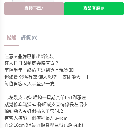
直接下單⚡
聯繫客服💬
描述
評價 (0)
注意⚠️品牌已推出新包裝
客人日日問到底幾時有貨？
事隔半年，終於再返到貨🥹現貨✌🏻
超熱賣 99%有效 懶人恩物 一支即變大丁丁
每位男客人入手至少一支！
比左幾支sp搽 唔夠一星期真係feel到漲左
感覺係塞滿滿🙈 搽晒成支直情係長左唔少
頂到勁入🔥好似插入子宮咁🙈
有客人搽晒一個療程長左3-4cm
直達18cm (但最近佢食埋巨根已經唔止)