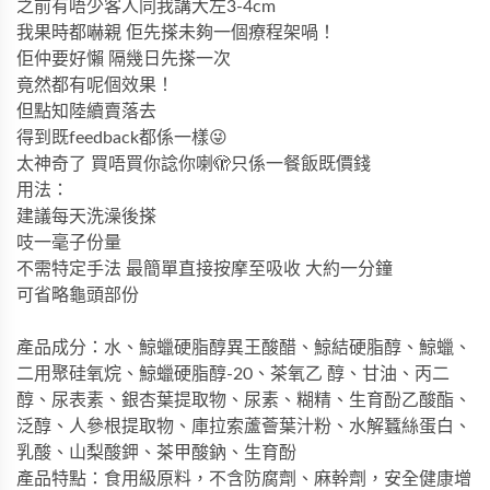
之前有唔少客人同我講大左3-4cm
我果時都嚇親 佢先搽未夠一個療程架喎！
佢仲要好懶 隔幾日先搽一次
竟然都有呢個效果！
但點知陸續賣落去
得到既feedback都係一樣😜
太神奇了 買唔買你諗你喇🫣只係一餐飯既價錢
用法：
建議每天洗澡後搽
吱一毫子份量
不需特定手法 最簡單直接按摩至吸收 大約一分鐘
可省略龜頭部份
產品成分：水、鯨蠟硬脂醇異王酸醋、鯨結硬脂醇、鯨蠟、
二用聚硅氧烷、鯨蠟硬脂醇
-20
、茶氧乙
醇、甘油、丙二
醇、尿表素、銀杏葉提取物、尿素、糊精、生育酚乙酸酯、
泛醇、人參根
提取物、庫拉索蘆薈葉汁粉、水解蠶絲蛋白、
乳酸、山梨酸鉀、茶甲酸鈉、生育酚
產品特點：食用級原料，不含防腐劑、麻幹劑，安全健康增